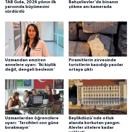
TAB Gıda, 2026 yılının ilk
Bahçelievler'de binanın
yarısında büyümesini
çökme anı kamerada
sürdürdü
Uzmandan emziren
Piramitlerin zirvesinde
annelere uyarı: 'İki kişilik
turistlerin kazıdığı yazılar
değil, dengeli beslenin'
ortaya çıktı
Uzmanlardan öğrencilere
Beylikdüzü'nde otluk
uyarı: 'Tercihleri son güne
alanda korkutan yangın:
bırakmayın'
Alevler sitelere kadar