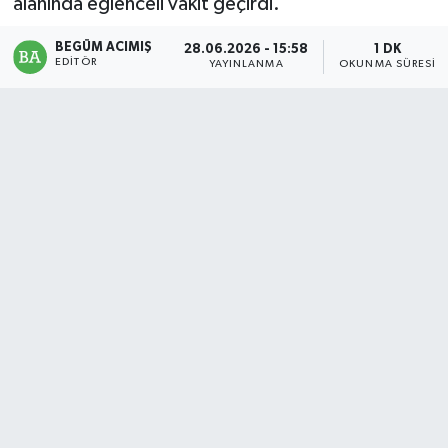
alanında eğlenceli vakit geçirdi.
Magazin
BEGÜM ACIMIŞ
28.06.2026 - 15:58
1 DK
EDITÖR
YAYINLANMA
OKUNMA SÜRESI
Mersin
Mersin Tarihi
Özel Haber
Politika
Resmi İlan
Sağlık
Spor
Sürmanşet