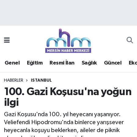
Asayiş
Mersin Hava Durumu
Çevre
Mersin Trafik Yoğunluk Haritası
Eğitim
Süper Lig Puan Durumu ve Fikstür
Genel
Eğitim
Resmi İlan
Sağlık
Güncel
Ek
Ekonomi
Tüm Manşetler
HABERLER
ISTANBUL
Genel
Son Dakika Haberleri
100. Gazi Koşusu'na yoğun
ilgi
Güncel
Haber Arşivi
Gazi Koşusu'nda 100. yıl heyecanı yaşanıyor.
Haberde insan
Veliefendi Hipodromu'nda binlerce yarışsever
heyecanla koşuyu beklerken, aileler de piknik
Kültür - Sanat