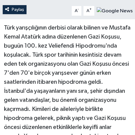
Paylaş
-
+
A
A
Teknoloji
Türk yarışçılığının derbisi olarak bilinen ve Mustafa
Yaşam
Kemal Atatürk adına düzenlenen Gazi Koşusu,
buguün 100. kez Veliefendi Hipodromu'nda
koşulacak. Türk spor tarihinin kesintisiz devam
eden tek organizasyonu olan Gazi Koşusu öncesi
7'den 70'e birçok yarışsever günün erken
saatlerinden itibaren hipodroma geldi.
İstanbul'da yaşayanların yanı sıra, şehir dışından
gelen vatandaşlar, bu önemli organizasyonu
kaçırmadı. Kimileri de aileleriyle birlikte
hipodroma gelerek, piknik yaptı ve Gazi Koşusu
öncesi düzenlenen etkinliklerle keyifli anlar