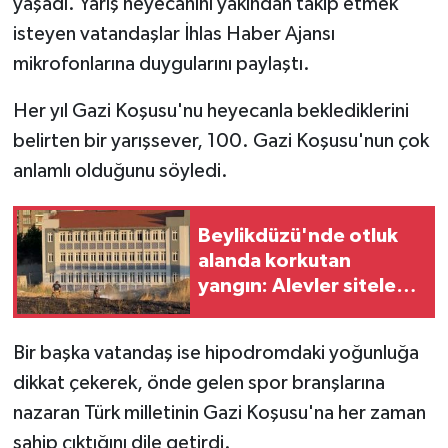
yaşadı. Yarış heyecanını yakından takip etmek
isteyen vatandaşlar İhlas Haber Ajansı
mikrofonlarına duygularını paylaştı.
Her yıl Gazi Koşusu'nu heyecanla beklediklerini
belirten bir yarışsever, 100. Gazi Koşusu'nun çok
anlamlı olduğunu söyledi.
Beylikdüzü'nde otluk
alanda korkutan
yangın: Alevler sitelere
kadar yaklaştı
Bir başka vatandaş ise hipodromdaki yoğunluğa
dikkat çekerek, önde gelen spor branşlarına
nazaran Türk milletinin Gazi Koşusu'na her zaman
sahip çıktığını dile getirdi.