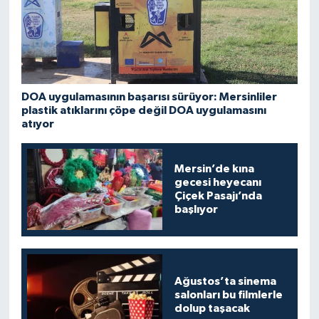
DOA uygulamasının başarısı sürüyor: Mersinliler
plastik atıklarını çöpe değil DOA uygulamasını
atıyor
Mersin’de kına
gecesi heyecanı
Çiçek Pasajı’nda
başlıyor
Ağustos’ta sinema
salonları bu filmlerle
dolup taşacak