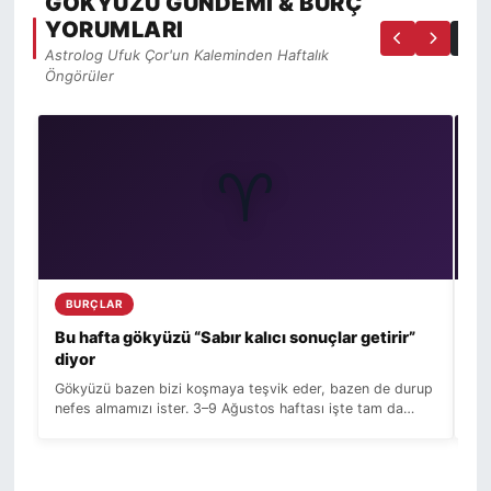
GÖKYÜZÜ GÜNDEMİ & BURÇ
YORUMLARI
Astrolog Ufuk Çor'un Kaleminden Haftalık
Öngörüler
♈
BURÇLAR
B
Bu hafta gökyüzü “Sabır kalıcı sonuçlar getirir”
20
diyor
ya
Gökyüzü bazen bizi koşmaya teşvik eder, bazen de durup
Sev
nefes almamızı ister. 3–9 Ağustos haftası işte tam da
baş
ikinci gruba giriyor. Son birkaç haftadır yaşadığımız yoğun
ver
değişimler, ani kararlar ve duygusal gelgitlerin ardından
haf
şimdi evren, attığımız adımların ne kadar sağlam olduğunu
iç
sorgulamamızı istiyor. Çünkü büyük değişimler, güçlü
ta