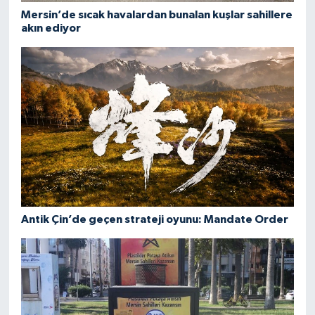
değ
ili
Mersin’de sıcak havalardan bunalan kuşlar sahillere
bek
akın ediyor
Am
is
gök
unu
gir
Antik Çin’de geçen strateji oyunu: Mandate Order