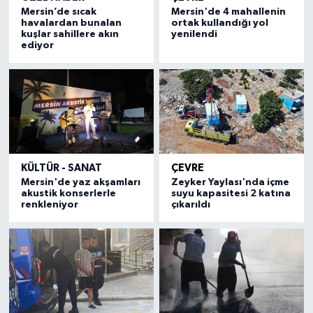
Mersin’de sıcak
Mersin'de 4 mahallenin
havalardan bunalan
ortak kullandığı yol
kuşlar sahillere akın
yenilendi
ediyor
KÜLTÜR - SANAT
ÇEVRE
Mersin'de yaz akşamları
Zeyker Yaylası'nda içme
akustik konserlerle
suyu kapasitesi 2 katına
renkleniyor
çıkarıldı