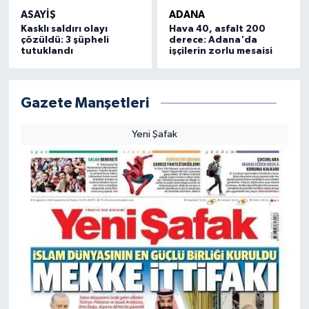
ASAYIŞ
ADANA
Kasklı saldırı olayı
Hava 40, asfalt 200
çözüldü: 3 şüpheli
derece: Adana'da
tutuklandı
işçilerin zorlu mesaisi
Gazete Manşetleri
Yeni Şafak