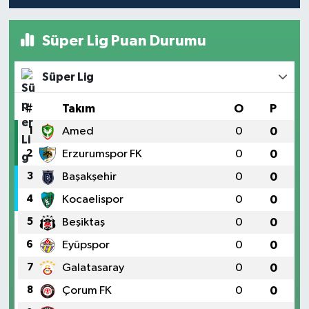
Süper Lig Puan Durumu
Süper Lig
#
Takım
O
P
1
Amed
0
0
2
Erzurumspor FK
0
0
3
Başakşehir
0
0
4
Kocaelispor
0
0
5
Beşiktaş
0
0
6
Eyüpspor
0
0
7
Galatasaray
0
0
8
Çorum FK
0
0