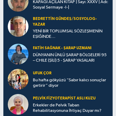
KAPAĞI AÇILAN KİTAP | Sayı: XXXV | Adı:
Sosyal Sermaye -I-|
BEDRETTIN GÜNDEŞ/SOSYOLOG-
YAZAR
YENİ BİR TOPLUMSAL SÖZLEŞMENİN
EŞİĞİNDE…
FATIH SAĞNAK - ŞARAP UZMANI
DÜNYANIN ÜNLÜ ŞARAP BÖLGELERİ 95
– CHILE (ŞİLİ) 5 - ŞARAP YASALARI
UFUK ÇOR
Bu hafta gökyüzü “Sabır kalıcı sonuçlar
getirir” diyor
PELVIK FIZYOTERAPIST ASLI KUZU
Erkekler de Pelvik Taban
Rehabilitasyonuna İhtiyaç Duyar mı?