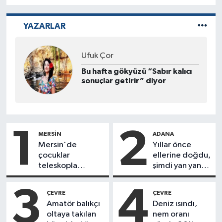
temeller üzerine kurulduğunda kalıcı olur.
bır
ol
gö
YAZARLAR
Plü
bir
şek
Pelvik Fizyoterapist Aslı Kuzu
sis
de
Erkekler de Pelvik Taban
ha
Rehabilitasyonuna İhtiyaç
kal
Duyar mı?
baş
da
ilk
ilg
1
2
üre
MERSIN
ADANA
hem
Mersin'de
Yıllar önce
İş
çocuklar
ellerine doğdu,
mi
teleskopla
şimdi yan yana
mı
Güneş'i
ameliyatlara
ge
gü
gözlemledi
giriyorlar
3
4
ÇEVRE
ÇEVRE
ru
Amatör balıkçı
Deniz ısındı,
ba
Te
oltaya takılan
nem oranı
sür