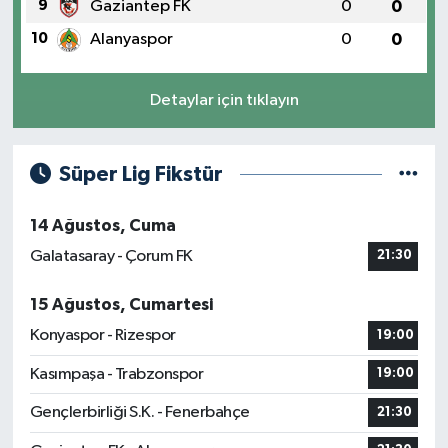
9
Gaziantep FK
0
0
10
Alanyaspor
0
0
Detaylar için tıklayın
Süper Lig Fikstür
14 Ağustos, Cuma
Galatasaray - Çorum FK
21:30
15 Ağustos, Cumartesi
Konyaspor - Rizespor
19:00
Kasımpaşa - Trabzonspor
19:00
Gençlerbirliği S.K. - Fenerbahçe
21:30