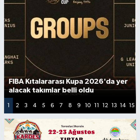
FIBA Kıtalararası Kupa 2026'da yer
alacak takımlar belli oldu
1
2
3
4
5
6
7
8
9
10
11
12
13
14
15