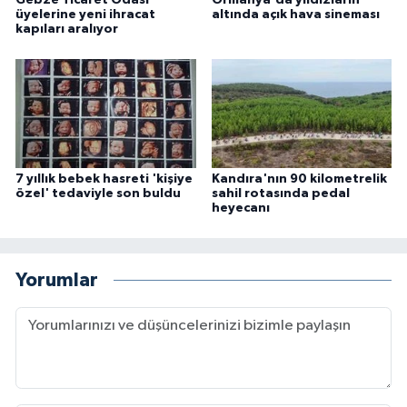
üyelerine yeni ihracat
altında açık hava sineması
kapıları aralıyor
7 yıllık bebek hasreti 'kişiye
Kandıra'nın 90 kilometrelik
özel' tedaviyle son buldu
sahil rotasında pedal
heyecanı
Yorumlar