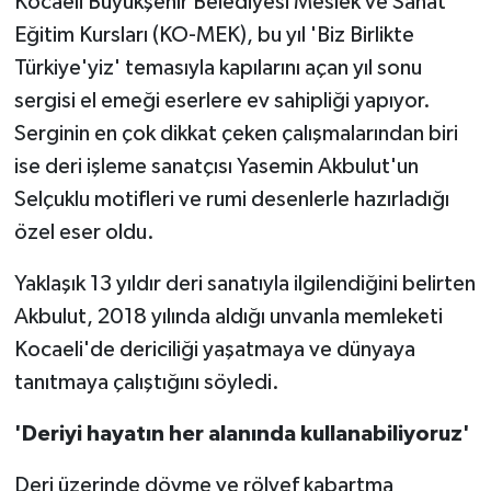
Kocaeli Büyükşehir Belediyesi Meslek ve Sanat
Eğitim Kursları (KO-MEK), bu yıl 'Biz Birlikte
Teknoloji
Türkiye'yiz' temasıyla kapılarını açan yıl sonu
sergisi el emeği eserlere ev sahipliği yapıyor.
Yaşam
Serginin en çok dikkat çeken çalışmalarından biri
ise deri işleme sanatçısı Yasemin Akbulut'un
Selçuklu motifleri ve rumi desenlerle hazırladığı
özel eser oldu.
Yaklaşık 13 yıldır deri sanatıyla ilgilendiğini belirten
Akbulut, 2018 yılında aldığı unvanla memleketi
Kocaeli'de dericiliği yaşatmaya ve dünyaya
tanıtmaya çalıştığını söyledi.
'Deriyi hayatın her alanında kullanabiliyoruz'
Deri üzerinde dövme ve rölyef kabartma