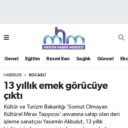
Asayiş
Mersin Hava Durumu
Çevre
Mersin Trafik Yoğunluk Haritası
Eğitim
Süper Lig Puan Durumu ve Fikstür
Genel
Eğitim
Resmi İlan
Sağlık
Güncel
Ek
Ekonomi
Tüm Manşetler
HABERLER
KOCAELI
Genel
Son Dakika Haberleri
13 yıllık emek görücüye
çıktı
Güncel
Haber Arşivi
Kültür ve Turizm Bakanlığı 'Somut Olmayan
Haberde insan
Kültürel Miras Taşıyıcısı' unvanına sahip olan deri
işleme sanatçısı Yasemin Akbulut, 13 yıllık
Kültür - Sanat