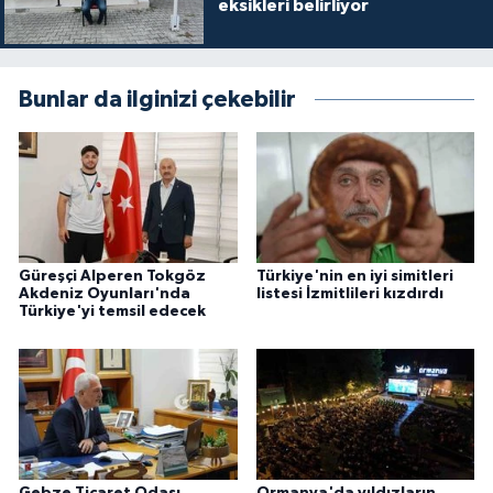
eksikleri belirliyor
Bunlar da ilginizi çekebilir
Güreşçi Alperen Tokgöz
Türkiye'nin en iyi simitleri
Akdeniz Oyunları'nda
listesi İzmitlileri kızdırdı
Türkiye'yi temsil edecek
Gebze Ticaret Odası
Ormanya'da yıldızların