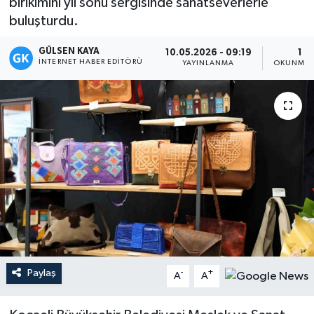
birikimini yıl sonu sergisinde sanatseverlerle
buluşturdu.
Magazin
GÜLSEN KAYA
10.05.2026 - 09:19
1 D
Mersin
İNTERNET HABER EDITÖRÜ
YAYINLANMA
OKUNMA 
Mersin Tarihi
Özel Haber
Politika
Resmi İlan
Sağlık
Paylaş
-
+
Spor
A
A
Sürmanşet