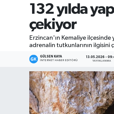
132 yılda yapı
Magazin
çekiyor
Mersin
Mersin Tarihi
Erzincan'ın Kemaliye ilçesinde y
adrenalin tutkunlarının ilgisini 
Özel Haber
GÜLSEN KAYA
13.05.2026 - 09
Politika
İNTERNET HABER EDITÖRÜ
YAYINLANMA
Resmi İlan
Sağlık
Spor
Sürmanşet