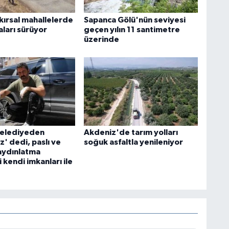
kırsal mahallelerde
Sapanca Gölü'nün seviyesi
aları sürüyor
geçen yılın 11 santimetre
üzerinde
belediyeden
Akdeniz'de tarım yolları
' dedi, paslı ve
soğuk asfaltla yenileniyor
aydınlatma
i kendi imkanları ile