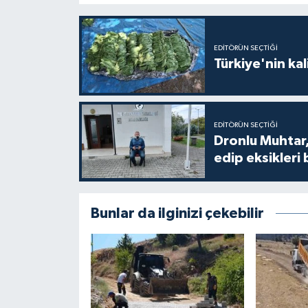
EDITÖRÜN SEÇTIĞI
Türkiye'nin kal
EDITÖRÜN SEÇTIĞI
Dronlu Muhtar,
edip eksikleri 
Bunlar da ilginizi çekebilir