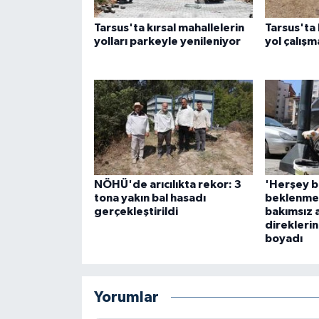
Tarsus'ta kırsal mahallelerin
Tarsus'ta 
yolları parkeyle yenileniyor
yol çalışm
NÖHÜ'de arıcılıkta rekor: 3
'Herşey 
tona yakın bal hasadı
beklenmez
gerçekleştirildi
bakımsız 
direklerin
boyadı
Yorumlar