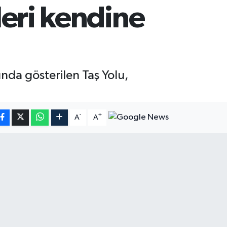
tleri kendine
ında gösterilen Taş Yolu,
-
+
A
A