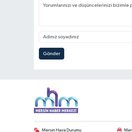
Gönder
Mersin Hava Durumu
Mers