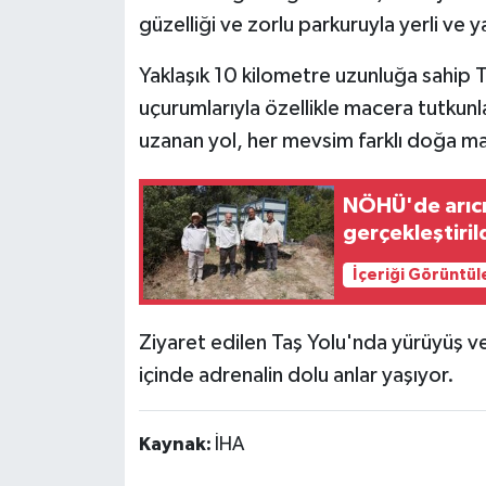
güzelliği ve zorlu parkuruyla yerli ve 
Yaklaşık 10 kilometre uzunluğa sahip Taş
uçurumlarıyla özellikle macera tutkunla
uzanan yol, her mevsim farklı doğa ma
NÖHÜ'de arıcıl
gerçekleştiril
İçeriği Görüntül
Ziyaret edilen Taş Yolu'nda yürüyüş ve
içinde adrenalin dolu anlar yaşıyor.
Kaynak:
İHA