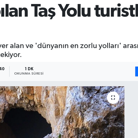
lan Taş Yolu turis
er alan ve 'dünyanın en zorlu yolları' aras
çekiyor.
:40
1 DK
OKUNMA SÜRESI