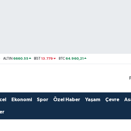
6660.55
13.779
64.960,21
ALTIN
BİST
BTC
cel
Ekonomi
Spor
Özel Haber
Yaşam
Çevre
As
er