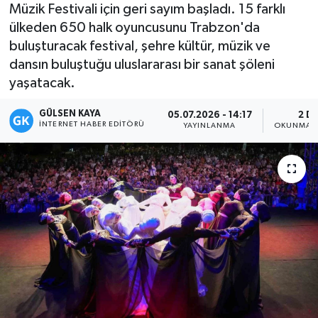
Müzik Festivali için geri sayım başladı. 15 farklı
Magazin
ülkeden 650 halk oyuncusunu Trabzon'da
buluşturacak festival, şehre kültür, müzik ve
Mersin
dansın buluştuğu uluslararası bir sanat şöleni
yaşatacak.
Mersin Tarihi
GÜLSEN KAYA
05.07.2026 - 14:17
2 D
İNTERNET HABER EDITÖRÜ
YAYINLANMA
OKUNMA S
Özel Haber
Politika
Resmi İlan
Sağlık
Spor
Sürmanşet