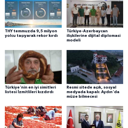
THY temmuzda 9,5 milyon
Türkiye-Azerbaycan
yolcu taşıyarak rekor kırdı
ilişkilerine dijital diplomasi
modeli
Türkiye'nin en iyi simitleri
Resmi sitede açık, sosyal
listesi İzmitlileri kızdırdı
medyada kapalı: Aydın'da
müze bilmecesi