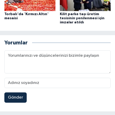
Torbalı'da 'Kırmızı Altın'
Kilit parke taşı üretim
mesaisi
tesisinin yenilenmesi için
imzalar atıldı
Yorumlar
Gönder