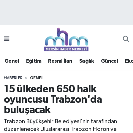
Asayiş
Mersin Hava Durumu
Çevre
Mersin Trafik Yoğunluk Haritası
Eğitim
Süper Lig Puan Durumu ve Fikstür
Genel
Eğitim
Resmi İlan
Sağlık
Güncel
Ek
Ekonomi
Tüm Manşetler
HABERLER
GENEL
Genel
Son Dakika Haberleri
15 ülkeden 650 halk
oyuncusu Trabzon'da
Güncel
Haber Arşivi
buluşacak
Haberde insan
Trabzon Büyükşehir Belediyesi'nin tarafından
Kültür - Sanat
düzenlenecek Uluslararası Trabzon Horon ve