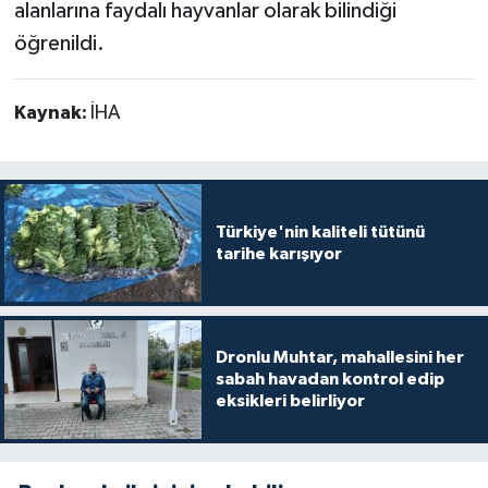
alanlarına faydalı hayvanlar olarak bilindiği
öğrenildi.
Kaynak:
İHA
Türkiye'nin kaliteli tütünü
tarihe karışıyor
Dronlu Muhtar, mahallesini her
sabah havadan kontrol edip
eksikleri belirliyor