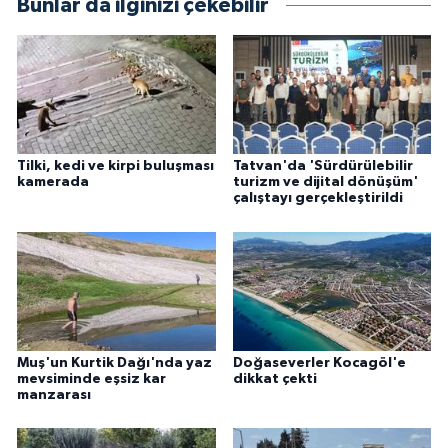
Bunlar da ilginizi çekebilir
Tilki, kedi ve kirpi buluşması
Tatvan'da 'Sürdürülebilir
kamerada
turizm ve dijital dönüşüm'
çalıştayı gerçekleştirildi
Muş'un Kurtik Dağı'nda yaz
Doğaseverler Kocagöl'e
mevsiminde eşsiz kar
dikkat çekti
manzarası