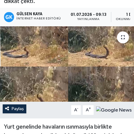
dikkat çekti.
Magazin
GÜLSEN KAYA
01.07.2026 - 09:13
1 D
İNTERNET HABER EDITÖRÜ
YAYINLANMA
OKUNMA S
Mersin
Mersin Tarihi
Özel Haber
Politika
Resmi İlan
Sağlık
Paylaş
-
+
A
A
Spor
Yurt genelinde havaların ısınmasıyla birlikte
Sürmanşet