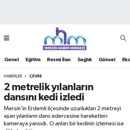
Asayiş
Mersin Hava Durumu
Çevre
Mersin Trafik Yoğunluk Haritası
Eğitim
Süper Lig Puan Durumu ve Fikstür
Genel
Eğitim
Resmi İlan
Sağlık
Güncel
Ek
Ekonomi
Tüm Manşetler
HABERLER
ÇEVRE
Genel
Son Dakika Haberleri
2 metrelik yılanların
dansını kedi izledi
Güncel
Haber Arşivi
Mersin'in Erdemli ilçesinde uzunlukları 2 metreyi
Haberde insan
aşan yılanların dans edercesine hareketleri
kameraya yansıdı. O anları bir kedinin izlemesi ise
Kültür - Sanat