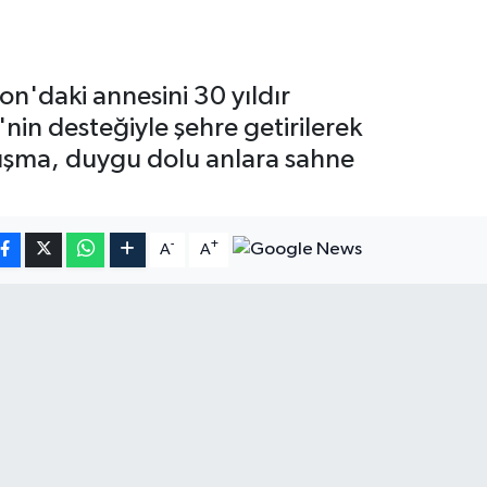
n'daki annesini 30 yıldır
in desteğiyle şehre getirilerek
avuşma, duygu dolu anlara sahne
-
+
A
A