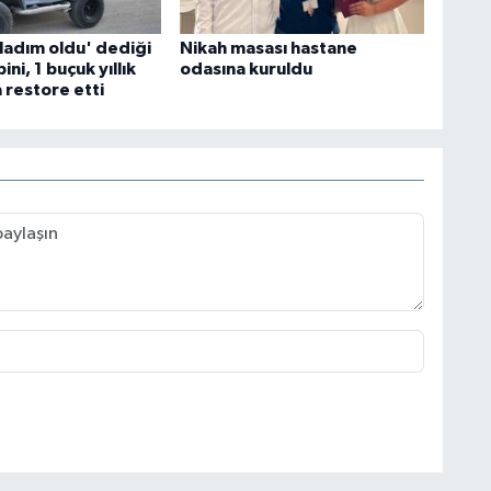
vladım oldu' dediği
Nikah masası hastane
pini, 1 buçuk yıllık
odasına kuruldu
 restore etti