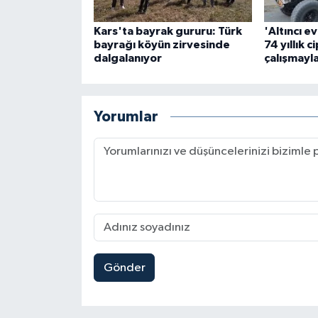
Kars'ta bayrak gururu: Türk
'Altıncı e
bayrağı köyün zirvesinde
74 yıllık ci
dalgalanıyor
çalışmayla
Yorumlar
Gönder