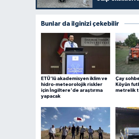
Bunlar da ilginizi çekebilir
ETÜ'lü akademisyen iklim ve
Çay sohbe
hidro-meteorolojik riskler
Köyün fut
için İngiltere'de araştırma
metrelik t
yapacak