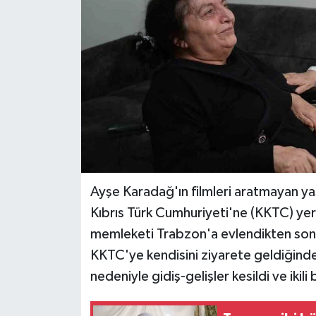
Teknoloji
Yaşam
Ayşe Karadağ'ın filmleri aratmayan ya
Kıbrıs Türk Cumhuriyeti'ne (KKTC) yer
memleketi Trabzon'a evlendikten sonra
KKTC'ye kendisini ziyarete geldiğinde
nedeniyle gidiş-gelişler kesildi ve ikil