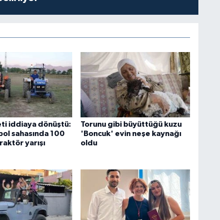
ti iddiaya dönüştü:
Torunu gibi büyüttüğü kuzu
bol sahasında 100
'Boncuk' evin neşe kaynağı
raktör yarışı
oldu