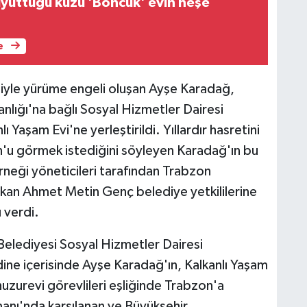
üyüttüğü kuzu 'Boncuk' evin neşe
e
niyle yürüme engeli oluşan Ayşe Karadağ,
lığı'na bağlı Sosyal Hizmetler Dairesi
Yaşam Evi'ne yerleştirildi. Yıllardır hasretini
n'u görmek istediğini söyleyen Karadağ'ın bu
neği yöneticileri tarafından Trabzon
aşkan Ahmet Metin Genç belediye yetkililerine
ı verdi.
elediyesi Sosyal Hizmetler Dairesi
rdine içerisinde Ayşe Karadağ'ın, Kalkanlı Yaşam
uzurevi görevlileri eşliğinde Trabzon'a
manı'nda karşılanan ve Büyükşehir