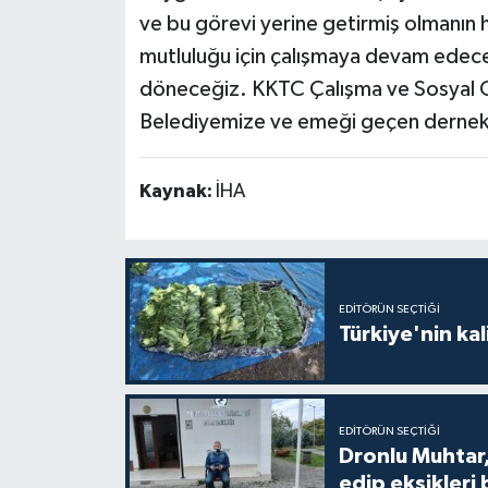
ve bu görevi yerine getirmiş olmanın 
mutluluğu için çalışmaya devam edece
döneceğiz. KKTC Çalışma ve Sosyal G
Belediyemize ve emeği geçen dernek 
Kaynak:
İHA
EDITÖRÜN SEÇTIĞI
Türkiye'nin kal
EDITÖRÜN SEÇTIĞI
Dronlu Muhtar,
edip eksikleri 