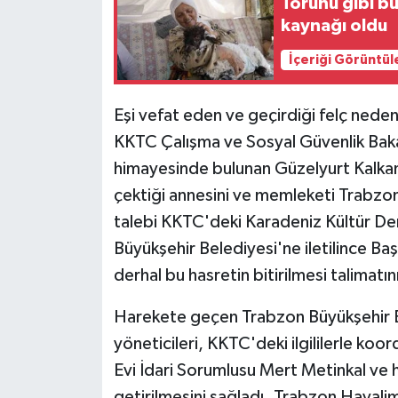
Torunu gibi b
kaynağı oldu
İçeriği Görüntül
Eşi vefat eden ve geçirdiği felç nede
KKTC Çalışma ve Sosyal Güvenlik Bakan
himayesinde bulunan Güzelyurt Kalkanlı 
çektiği annesini ve memleketi Trabzo
talebi KKTC'deki Karadeniz Kültür Der
Büyükşehir Belediyesi'ne iletilince B
derhal bu hasretin bitirilmesi talimatın
Harekete geçen Trabzon Büyükşehir B
yöneticileri, KKTC'deki ilgililerle koo
Evi İdari Sorumlusu Mert Metinkal ve h
getirilmesini sağladı. Trabzon Havali