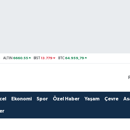
6660.55
13.779
64.959,79
ALTIN
BİST
BTC
cel
Ekonomi
Spor
Özel Haber
Yaşam
Çevre
As
er