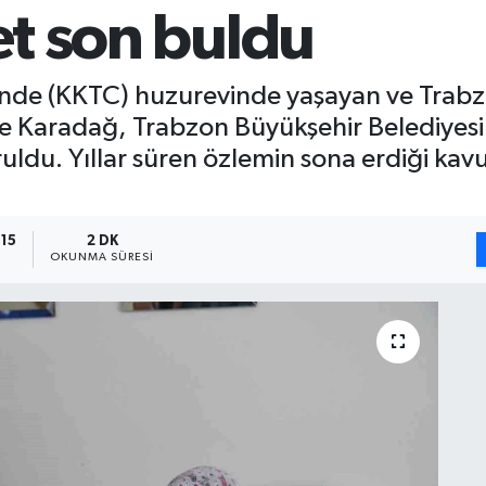
ret son buldu
nde (KKTC) huzurevinde yaşayan ve Trabzo
Karadağ, Trabzon Büyükşehir Belediyesi'n
ruldu. Yıllar süren özlemin sona erdiği k
:15
2 DK
OKUNMA SÜRESI