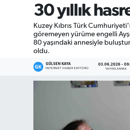
30 yıllık has
Magazin
Kuzey Kıbrıs Türk Cumhuriyeti'
Mersin
göremeyen yürüme engelli Ayşe 
Mersin Tarihi
80 yaşındaki annesiyle buluştu
oldu.
Özel Haber
GÜLSEN KAYA
03.06.2026 - 09
İNTERNET HABER EDITÖRÜ
Politika
YAYINLANMA
Resmi İlan
Sağlık
Spor
Sürmanşet