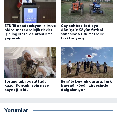
ETÜ'lü akademisyen iklim ve
Çay sohbeti iddiaya
hidro-meteorolojik riskler
dönüştü: Köyün futbol
için İngiltere'de araştırma
sahasında 100 metrelik
yapacak
traktör yarışı
Torunu gibi büyüttüğü
Kars'ta bayrak gururu: Türk
kuzu 'Boncuk' evin neşe
bayrağı köyün zirvesinde
kaynağı oldu
dalgalanıyor
Yorumlar