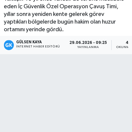
eden İç Güvenlik Özel Operasyon Çavuş Timi,
Magazin
yıllar sonra yeniden kente gelerek görev
yaptıkları bölgelerde bugün hakim olan huzur
Mersin
ortamını yerinde gördü.
Mersin Tarihi
GÜLSEN KAYA
29.06.2026 - 09:25
4 
İNTERNET HABER EDITÖRÜ
YAYINLANMA
OKUNMA 
Özel Haber
Politika
Resmi İlan
Sağlık
Spor
Sürmanşet