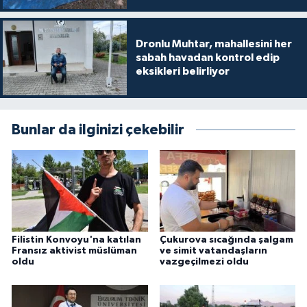
Dronlu Muhtar, mahallesini her
sabah havadan kontrol edip
eksikleri belirliyor
Bunlar da ilginizi çekebilir
Filistin Konvoyu'na katılan
Çukurova sıcağında şalgam
Fransız aktivist müslüman
ve simit vatandaşların
oldu
vazgeçilmezi oldu