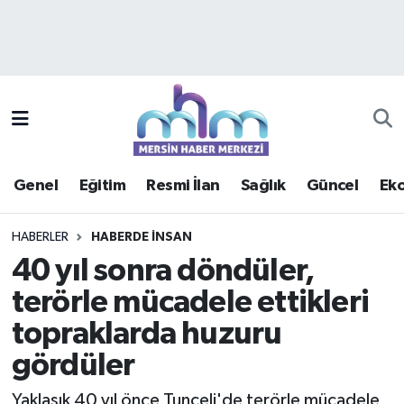
Asayiş
Mersin Hava Durumu
Çevre
Mersin Trafik Yoğunluk Haritası
Eğitim
Süper Lig Puan Durumu ve Fikstür
Genel
Eğitim
Resmi İlan
Sağlık
Güncel
Ek
Ekonomi
Tüm Manşetler
HABERLER
HABERDE INSAN
Genel
Son Dakika Haberleri
40 yıl sonra döndüler,
terörle mücadele ettikleri
Güncel
Haber Arşivi
topraklarda huzuru
Haberde insan
gördüler
Kültür - Sanat
Yaklaşık 40 yıl önce Tunceli'de terörle mücadele