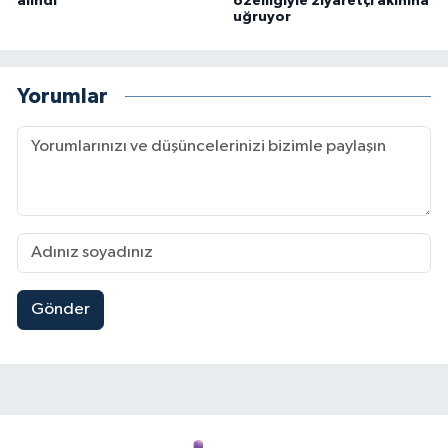
alındı
özelliğiyle ziyaretçi akınına
uğruyor
Yorumlar
Gönder