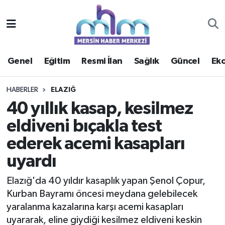
Asayiş
Mersin Hava Durumu
Genel
Eğitim
Resmi İlan
Sağlık
Güncel
Ek
Çevre
Mersin Trafik Yoğunluk Haritası
Eğitim
Süper Lig Puan Durumu ve Fikstür
HABERLER
ELAZIĞ
40 yıllık kasap, kesilmez
Ekonomi
Tüm Manşetler
eldiveni bıçakla test
ederek acemi kasapları
Genel
Son Dakika Haberleri
uyardı
Güncel
Haber Arşivi
Elazığ'da 40 yıldır kasaplık yapan Şenol Çopur,
Haberde insan
Kurban Bayramı öncesi meydana gelebilecek
yaralanma kazalarına karşı acemi kasapları
Kültür - Sanat
uyararak, eline giydiği kesilmez eldiveni keskin