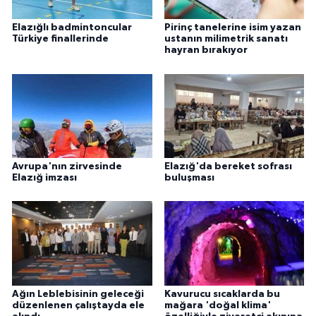
Elazığlı badmintoncular
Pirinç tanelerine isim yazan
Türkiye finallerinde
ustanın milimetrik sanatı
hayran bırakıyor
Avrupa'nın zirvesinde
Elazığ'da bereket sofrası
Elazığ imzası
buluşması
Ağın Leblebisinin geleceği
Kavurucu sıcaklarda bu
düzenlenen çalıştayda ele
mağara 'doğal klima'