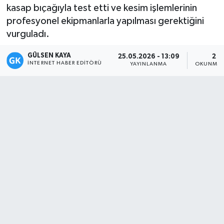
kasap bıçağıyla test etti ve kesim işlemlerinin
Magazin
profesyonel ekipmanlarla yapılması gerektiğini
vurguladı.
Mersin
GÜLSEN KAYA
25.05.2026 - 13:09
2 D
İNTERNET HABER EDITÖRÜ
YAYINLANMA
OKUNMA 
Mersin Tarihi
Özel Haber
Politika
Resmi İlan
Sağlık
Spor
Sürmanşet