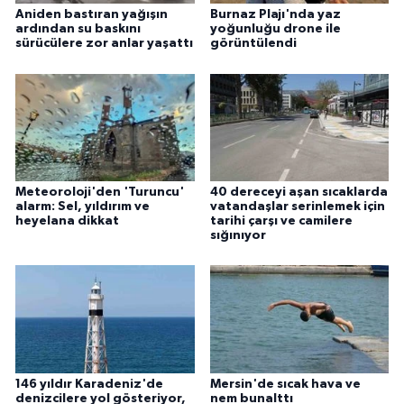
Aniden bastıran yağışın
Burnaz Plajı'nda yaz
ardından su baskını
yoğunluğu drone ile
sürücülere zor anlar yaşattı
görüntülendi
Meteoroloji'den 'Turuncu'
40 dereceyi aşan sıcaklarda
alarm: Sel, yıldırım ve
vatandaşlar serinlemek için
heyelana dikkat
tarihi çarşı ve camilere
sığınıyor
146 yıldır Karadeniz'de
Mersin'de sıcak hava ve
denizcilere yol gösteriyor,
nem bunalttı