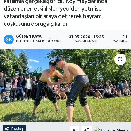
katılımla gerçekleştirildi. Köy meydanında
düzenlenen etkinlikler, yediden yetmişe
Magazin
vatandaşları bir araya getirerek bayram
coşkusunu doruğa çıkardı.
Mersin
GÜLSEN KAYA
31.05.2026 - 15:35
1 DK
Mersin Tarihi
İNTERNET HABER EDITÖRÜ
YAYINLANMA
OKUNMA S
Özel Haber
Politika
Resmi İlan
Sağlık
Spor
Paylaş
Sürmanşet
-
+
A
A