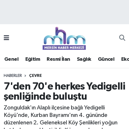
Asayiş
Mersin Hava Durumu
Çevre
Mersin Trafik Yoğunluk Haritası
Eğitim
Süper Lig Puan Durumu ve Fikstür
Genel
Eğitim
Resmi İlan
Sağlık
Güncel
Ek
Ekonomi
Tüm Manşetler
HABERLER
ÇEVRE
Genel
Son Dakika Haberleri
7'den 70'e herkes Yedigelli
şenliğinde buluştu
Güncel
Haber Arşivi
Zonguldak'ın Alaplı ilçesine bağlı Yedigelli
Haberde insan
Köyü'nde, Kurban Bayramı'nın 4. gününde
düzenlenen 2. Geleneksel Köy Şenlikleri yoğun
Kültür - Sanat