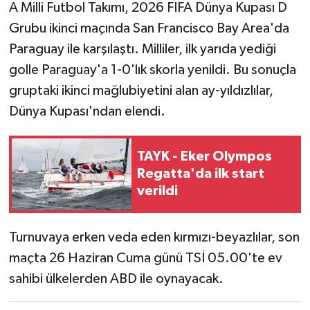
A Milli Futbol Takımı, 2026 FIFA Dünya Kupası D
Grubu ikinci maçında San Francisco Bay Area'da
Teknoloji
Paraguay ile karşılaştı. Milliler, ilk yarıda yediği
Yaşam
golle Paraguay'a 1-0'lık skorla yenildi. Bu sonuçla
gruptaki ikinci mağlubiyetini alan ay-yıldızlılar,
Dünya Kupası'ndan elendi.
TAYK - Eker Olympos
Regatta'da ilk start
verildi
Turnuvaya erken veda eden kırmızı-beyazlılar, son
maçta 26 Haziran Cuma günü TSİ 05.00'te ev
sahibi ülkelerden ABD ile oynayacak.