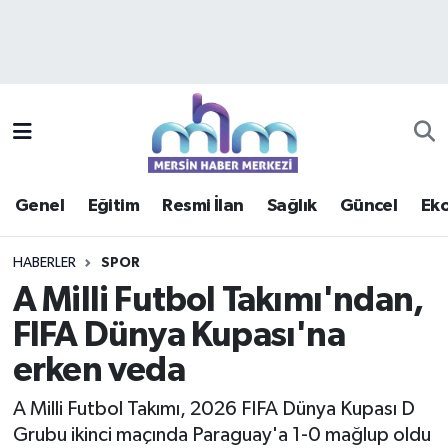
Asayiş
Mersin Hava Durumu
Çevre
Mersin Trafik Yoğunluk Haritası
Eğitim
Süper Lig Puan Durumu ve Fikstür
Genel
Eğitim
Resmi İlan
Sağlık
Güncel
Ek
Ekonomi
Tüm Manşetler
HABERLER
SPOR
Genel
Son Dakika Haberleri
A Milli Futbol Takımı'ndan,
FIFA Dünya Kupası'na
Güncel
Haber Arşivi
erken veda
Haberde insan
A Milli Futbol Takımı, 2026 FIFA Dünya Kupası D
Kültür - Sanat
Grubu ikinci maçında Paraguay'a 1-0 mağlup oldu