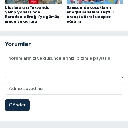
Uluslararası Tekvando
Samsun'da çocukların
Şampiyonası'nda
enerjisi sahalara taştı: 11
Karadeniz Ereğli'ye gümüş
branşta ücretsiz spor
madalya gururu
eğitimi
Yorumlar
Gönder