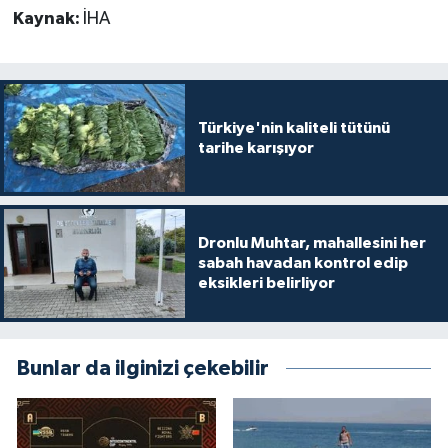
Kaynak:
İHA
Türkiye'nin kaliteli tütünü
tarihe karışıyor
Dronlu Muhtar, mahallesini her
sabah havadan kontrol edip
eksikleri belirliyor
Bunlar da ilginizi çekebilir