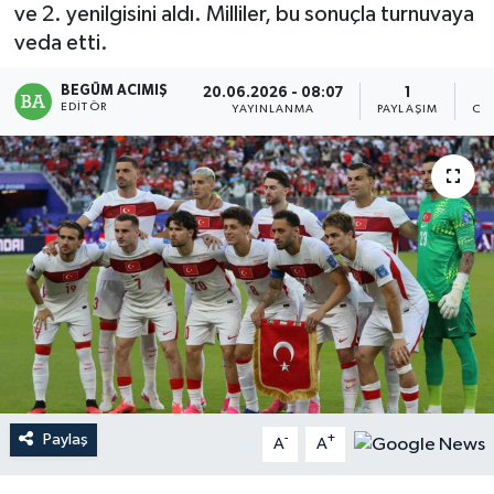
ve 2. yenilgisini aldı. Milliler, bu sonuçla turnuvaya
Magazin
veda etti.
BEGÜM ACIMIŞ
Mersin
20.06.2026 - 08:07
1
EDITÖR
YAYINLANMA
PAYLAŞIM
OK
Mersin Tarihi
Özel Haber
Politika
Resmi İlan
Sağlık
Spor
Paylaş
-
+
A
A
Sürmanşet