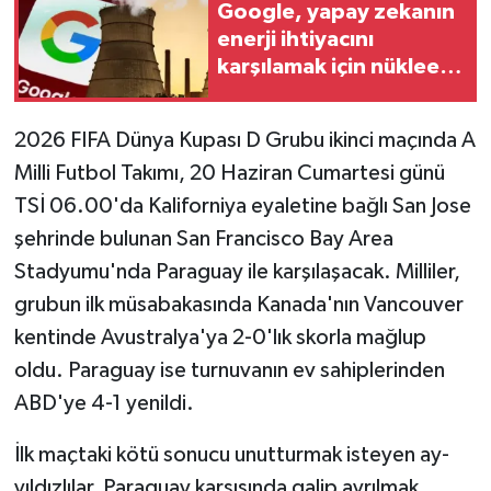
Google, yapay zekanın
enerji ihtiyacını
Teknoloji
karşılamak için nükleer
santral kuruyor
Yaşam
2026 FIFA Dünya Kupası D Grubu ikinci maçında A
Milli Futbol Takımı, 20 Haziran Cumartesi günü
TSİ 06.00'da Kaliforniya eyaletine bağlı San Jose
şehrinde bulunan San Francisco Bay Area
Stadyumu'nda Paraguay ile karşılaşacak. Milliler,
grubun ilk müsabakasında Kanada'nın Vancouver
kentinde Avustralya'ya 2-0'lık skorla mağlup
oldu. Paraguay ise turnuvanın ev sahiplerinden
ABD'ye 4-1 yenildi.
İlk maçtaki kötü sonucu unutturmak isteyen ay-
yıldızlılar, Paraguay karşısında galip ayrılmak