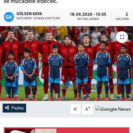
ile mücadele edecek.
Magazin
GÜLSEN KAYA
18.06.2026 - 10:55
2 D
İNTERNET HABER EDITÖRÜ
YAYINLANMA
OKUNMA 
Mersin
Mersin Tarihi
Özel Haber
Politika
Resmi İlan
Sağlık
Paylaş
-
+
A
A
Spor
Sürmanşet