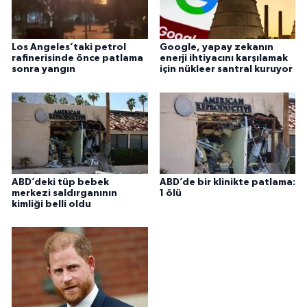
Los Angeles’taki petrol
Google, yapay zekanın
rafinerisinde önce patlama
enerji ihtiyacını karşılamak
sonra yangın
için nükleer santral kuruyor
ABD’deki tüp bebek
ABD’de bir klinikte patlama:
merkezi saldırganının
1 ölü
kimliği belli oldu