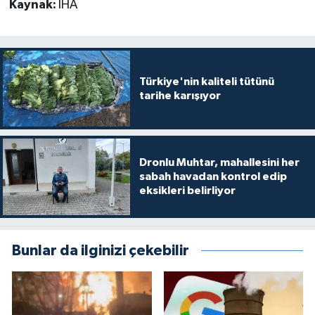
Kaynak:
İHA
Türkiye'nin kaliteli tütünü
tarihe karışıyor
Dronlu Muhtar, mahallesini her
sabah havadan kontrol edip
eksikleri belirliyor
Bunlar da ilginizi çekebilir