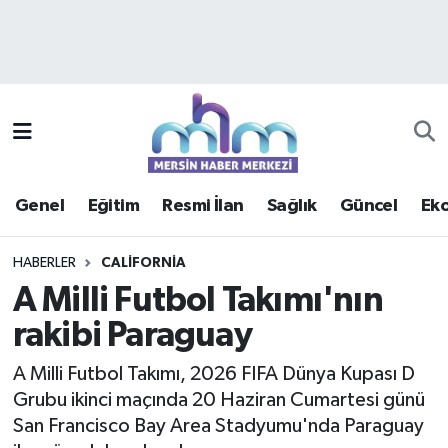
Asayiş
Mersin Hava Durumu
Çevre
Mersin Trafik Yoğunluk Haritası
Eğitim
Süper Lig Puan Durumu ve Fikstür
Genel
Eğitim
Resmi İlan
Sağlık
Güncel
Ek
Ekonomi
Tüm Manşetler
HABERLER
CALIFORNIA
Genel
Son Dakika Haberleri
A Milli Futbol Takımı'nın
rakibi Paraguay
Güncel
Haber Arşivi
A Milli Futbol Takımı, 2026 FIFA Dünya Kupası D
Haberde insan
Grubu ikinci maçında 20 Haziran Cumartesi günü
San Francisco Bay Area Stadyumu'nda Paraguay
Kültür - Sanat