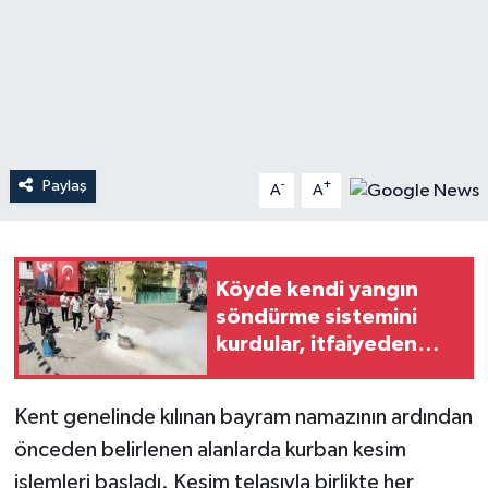
Teknoloji
Yaşam
Paylaş
-
+
A
A
Köyde kendi yangın
söndürme sistemini
kurdular, itfaiyeden
eğitim aldılar
Kent genelinde kılınan bayram namazının ardından
önceden belirlenen alanlarda kurban kesim
işlemleri başladı. Kesim telaşıyla birlikte her