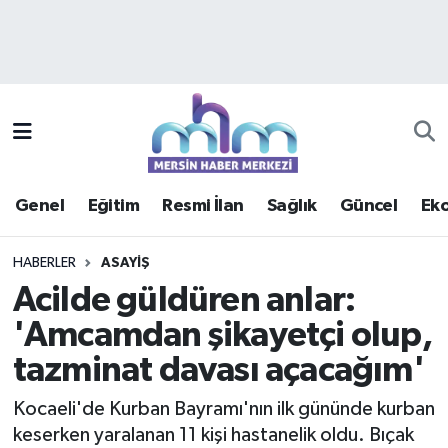
Asayiş
Mersin Hava Durumu
Çevre
Mersin Trafik Yoğunluk Haritası
Eğitim
Süper Lig Puan Durumu ve Fikstür
Genel
Eğitim
Resmi İlan
Sağlık
Güncel
Ek
Ekonomi
Tüm Manşetler
HABERLER
ASAYIŞ
Genel
Son Dakika Haberleri
Acilde güldüren anlar:
'Amcamdan şikayetçi olup,
Güncel
Haber Arşivi
tazminat davası açacağım'
Haberde insan
Kocaeli'de Kurban Bayramı'nın ilk gününde kurban
Kültür - Sanat
keserken yaralanan 11 kişi hastanelik oldu. Bıçak