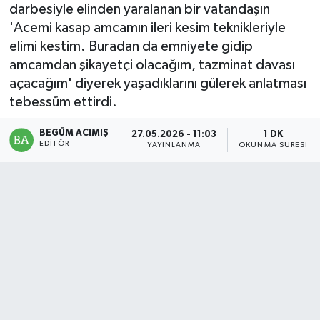
darbesiyle elinden yaralanan bir vatandaşın
Magazin
'Acemi kasap amcamın ileri kesim teknikleriyle
elimi kestim. Buradan da emniyete gidip
Mersin
amcamdan şikayetçi olacağım, tazminat davası
açacağım' diyerek yaşadıklarını gülerek anlatması
Mersin Tarihi
tebessüm ettirdi.
BEGÜM ACIMIŞ
Özel Haber
27.05.2026 - 11:03
1 DK
EDITÖR
YAYINLANMA
OKUNMA SÜRESI
Politika
Resmi İlan
Sağlık
Spor
Sürmanşet