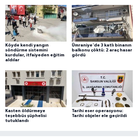
Köyde kendi yangın
Ümraniye'de 3 katlı binanın
söndürme sistemini
balkonu çöktü: 2 araç hasar
kurdular, itfaiyeden eğitim
gördü
aldılar
Kasten öldürmeye
Tarihi eser operasyonu:
teşebbüs şüphelisi
Tarihi objeler ele geçirildi
tutuklandı