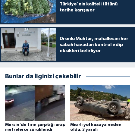
Türkiye'nin kaliteli tütünü
tarihe karışıyor
Dronlu Muhtar, mahallesini her
sabah havadan kontrol edip
eksikleri belirliyor
Bunlar da ilginizi çekebilir
Mersin'de tırın çarptığı araç
Mıcırlı yol kazaya neden
metrelerce sürüklendi
oldu: 3 yaralı