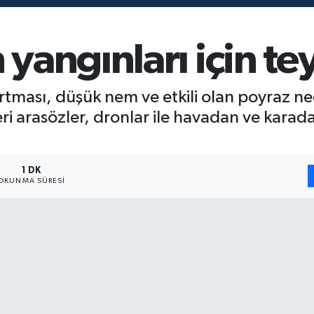
yangınları için t
rtması, düşük nem ve etkili olan poyraz ne
i arasözler, dronlar ile havadan ve karad
1 DK
OKUNMA SÜRESI