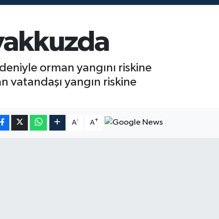
eyakkuzda
deniyle orman yangını riskine
an vatandaşı yangın riskine
-
+
A
A