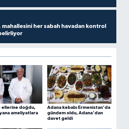
 mahallesini her sabah havadan kontrol
belirliyor
e ellerine doğdu,
Adana kebabı Ermenistan'da
 yana ameliyatlara
gündem oldu, Adana'dan
davet geldi