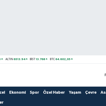
8
6513.94
13.768
64.602,05
ALTIN
BİST
BTC
cel
Ekonomi
Spor
Özel Haber
Yaşam
Çevre
As
er