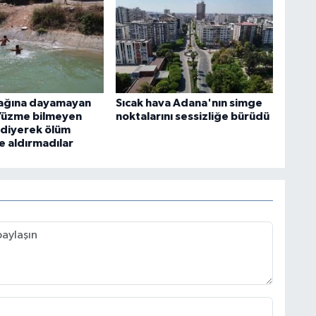
cağına dayamayan
Sıcak hava Adana'nın simge
Yüzme bilmeyen
noktalarını sessizliğe bürüdü
 diyerek ölüm
e aldırmadılar