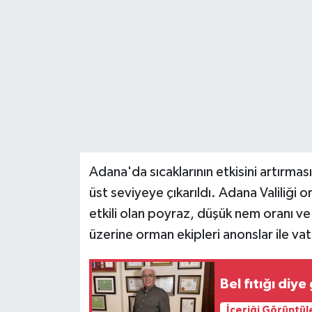
Teknoloji
Yaşam
Adana'da sıcaklarının etkisini artırmas
üst seviyeye çıkarıldı. Adana Valiliği 
etkili olan poyraz, düşük nem oranı ve
üzerine orman ekipleri anonslar ile vat
Bel fıtığı diy
İçeriği Görüntül