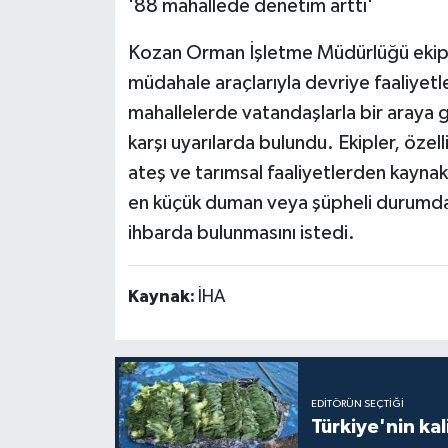
'88 mahallede denetim arttı'
Kozan Orman İşletme Müdürlüğü ekipler
müdahale araçlarıyla devriye faaliyetl
mahallelerde vatandaşlarla bir araya 
karşı uyarılarda bulundu. Ekipler, özel
ateş ve tarımsal faaliyetlerden kaynak
en küçük duman veya şüpheli durumda 
ihbarda bulunmasını istedi.
Kaynak:
İHA
EDITÖRÜN SEÇTIĞI
Türkiye'nin kal