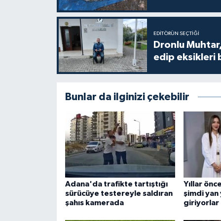
EDITÖRÜN SEÇTIĞI
Dronlu Muhtar,
edip eksikleri 
Bunlar da ilginizi çekebilir
Adana'da trafikte tartıştığı
Yıllar önc
sürücüye testereyle saldıran
şimdi yan
şahıs kamerada
giriyorlar