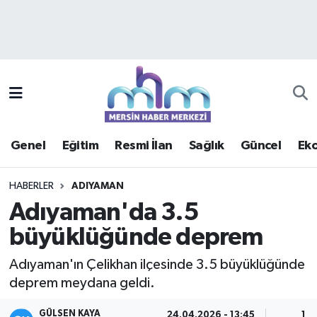
Asayiş
Mersin Hava Durumu
Çevre
Mersin Trafik Yoğunluk Haritası
Eğitim
Süper Lig Puan Durumu ve Fikstür
Genel
Eğitim
Resmi İlan
Sağlık
Güncel
Ek
Ekonomi
Tüm Manşetler
HABERLER
ADIYAMAN
Genel
Son Dakika Haberleri
Adıyaman'da 3.5
büyüklüğünde deprem
Güncel
Haber Arşivi
Adıyaman'ın Çelikhan ilçesinde 3.5 büyüklüğünde
Haberde insan
deprem meydana geldi.
Kültür - Sanat
GÜLSEN KAYA
24.04.2026 - 13:45
1 D