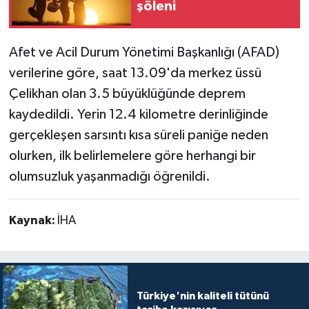
şöleni
Teknoloji
Afet ve Acil Durum Yönetimi Başkanlığı (AFAD)
Yaşam
verilerine göre, saat 13.09'da merkez üssü
Çelikhan olan 3.5 büyüklüğünde deprem
kaydedildi. Yerin 12.4 kilometre derinliğinde
gerçekleşen sarsıntı kısa süreli paniğe neden
olurken, ilk belirlemelere göre herhangi bir
olumsuzluk yaşanmadığı öğrenildi.
Kaynak:
İHA
Türkiye'nin kaliteli tütünü