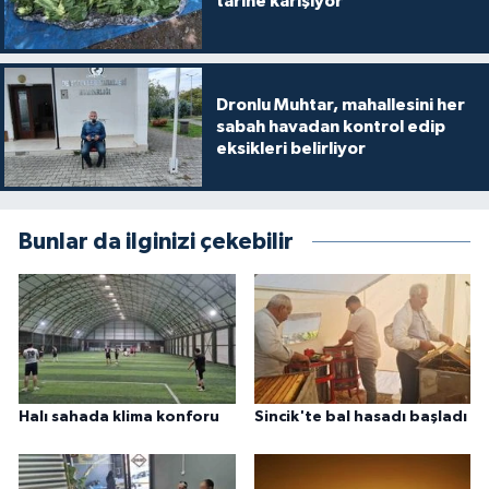
tarihe karışıyor
Dronlu Muhtar, mahallesini her
sabah havadan kontrol edip
eksikleri belirliyor
Bunlar da ilginizi çekebilir
Halı sahada klima konforu
Sincik'te bal hasadı başladı