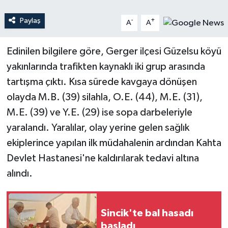
Paylaş
-
+
A
A
Teknoloji
Yaşam
Edinilen bilgilere göre, Gerger ilçesi Güzelsu köyü
yakınlarında trafikten kaynaklı iki grup arasında
tartışma çıktı. Kısa sürede kavgaya dönüşen
olayda M.B. (39) silahla, O.E. (44), M.E. (31),
M.E. (39) ve Y.E. (29) ise sopa darbeleriyle
yaralandı. Yaralılar, olay yerine gelen sağlık
ekiplerince yapılan ilk müdahalenin ardından Kahta
Devlet Hastanesi'ne kaldırılarak tedavi altına
alındı.
Sincik'te bal hasadı
başladı