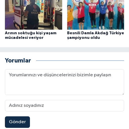
Arının soktuğu kişi yaşam
Besnili Damla Akdağ Türkiye
mücadelesi veriyor
şampiyonu oldu
Yorumlar
Gönder