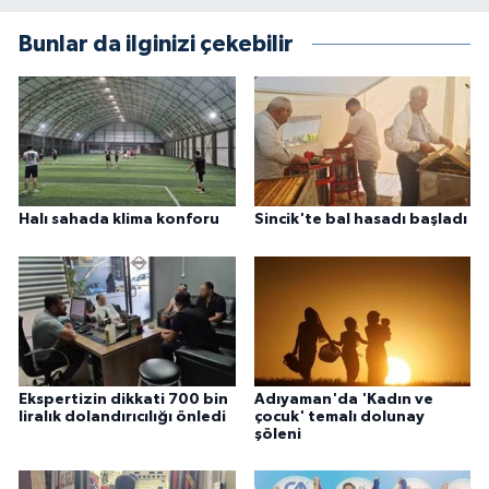
Bunlar da ilginizi çekebilir
Halı sahada klima konforu
Sincik'te bal hasadı başladı
Ekspertizin dikkati 700 bin
Adıyaman'da 'Kadın ve
liralık dolandırıcılığı önledi
çocuk' temalı dolunay
şöleni