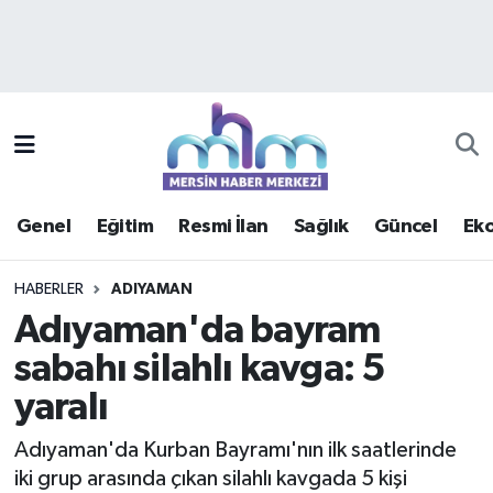
Asayiş
Mersin Hava Durumu
Çevre
Mersin Trafik Yoğunluk Haritası
Eğitim
Süper Lig Puan Durumu ve Fikstür
Genel
Eğitim
Resmi İlan
Sağlık
Güncel
Ek
Ekonomi
Tüm Manşetler
HABERLER
ADIYAMAN
Genel
Son Dakika Haberleri
Adıyaman'da bayram
sabahı silahlı kavga: 5
Güncel
Haber Arşivi
yaralı
Haberde insan
Adıyaman'da Kurban Bayramı'nın ilk saatlerinde
Kültür - Sanat
iki grup arasında çıkan silahlı kavgada 5 kişi