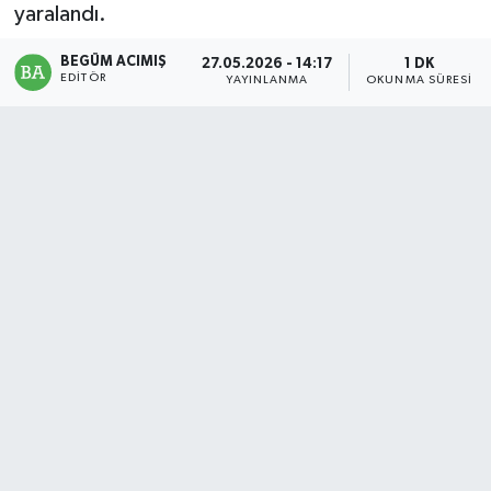
yaralandı.
Magazin
BEGÜM ACIMIŞ
27.05.2026 - 14:17
1 DK
EDITÖR
YAYINLANMA
OKUNMA SÜRESI
Mersin
Mersin Tarihi
Özel Haber
Politika
Resmi İlan
Sağlık
Spor
Sürmanşet