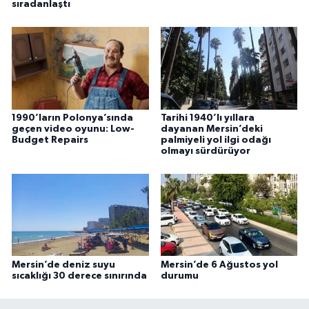
sıradanlaştı
1990’ların Polonya’sında
Tarihi 1940’lı yıllara
geçen video oyunu: Low-
dayanan Mersin’deki
Budget Repairs
palmiyeli yol ilgi odağı
olmayı sürdürüyor
Mersin’de deniz suyu
Mersin’de 6 Ağustos yol
sıcaklığı 30 derece sınırında
durumu