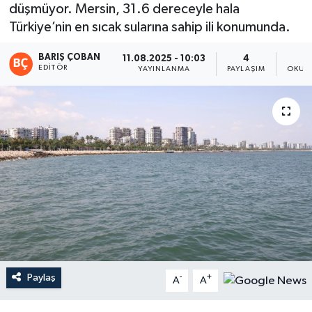
düşmüyor. Mersin, 31.6 dereceyle hala
Magazin
Türkiye’nin en sıcak sularına sahip ili konumunda.
BARIŞ ÇOBAN
Mersin
11.08.2025 - 10:03
4
EDITÖR
YAYINLANMA
PAYLAŞIM
OKUN
Mersin Tarihi
Özel Haber
Politika
Resmi İlan
Sağlık
Spor
Paylaş
-
+
A
A
Sürmanşet