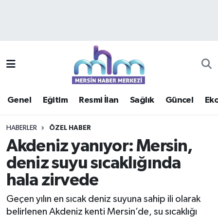
Asayiş
Mersin Hava Durumu
Çevre
Mersin Trafik Yoğunluk Haritası
Eğitim
Süper Lig Puan Durumu ve Fikstür
Genel
Eğitim
Resmi İlan
Sağlık
Güncel
Ek
Ekonomi
Tüm Manşetler
HABERLER
ÖZEL HABER
Genel
Son Dakika Haberleri
Akdeniz yanıyor: Mersin,
deniz suyu sıcaklığında
Güncel
Haber Arşivi
hala zirvede
Haberde insan
Geçen yılın en sıcak deniz suyuna sahip ili olarak
Kültür - Sanat
belirlenen Akdeniz kenti Mersin’de, su sıcaklığı