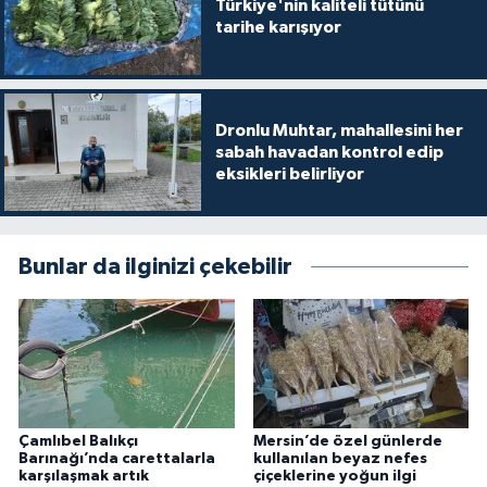
Türkiye'nin kaliteli tütünü
tarihe karışıyor
Dronlu Muhtar, mahallesini her
sabah havadan kontrol edip
eksikleri belirliyor
Bunlar da ilginizi çekebilir
Çamlıbel Balıkçı
Mersin’de özel günlerde
Barınağı’nda carettalarla
kullanılan beyaz nefes
karşılaşmak artık
çiçeklerine yoğun ilgi