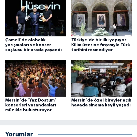
Çameli'de alabalık
Türkiye'de bir ilki yapıyor:
yarışmaları ve konser
Kilim üzerine fırçasıyla Türk
coşkusu bir arada yaşandı
tarihini resmediyor
Mersin'de 'Yaz Dostum'
Mersin'de özel bireyler açık
konserleri vatandaşları
havada sinema keyfi yaşadı
müzikle buluşturuyor
Yorumlar