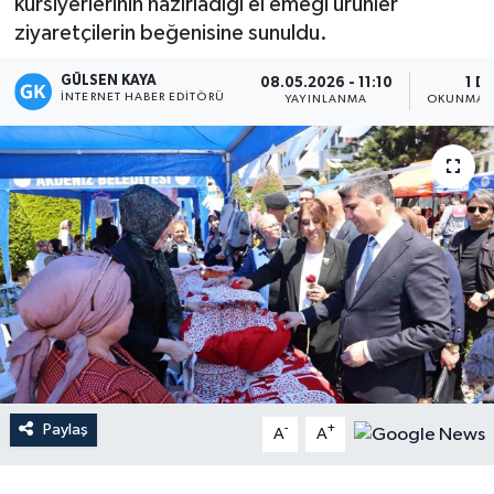
kursiyerlerinin hazırladığı el emeği ürünler
ziyaretçilerin beğenisine sunuldu.
Magazin
GÜLSEN KAYA
08.05.2026 - 11:10
1 D
Mersin
İNTERNET HABER EDITÖRÜ
YAYINLANMA
OKUNMA S
Mersin Tarihi
Özel Haber
Politika
Resmi İlan
Sağlık
Paylaş
-
+
Spor
A
A
Sürmanşet