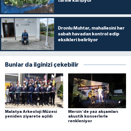
tarihe karışıyor
Dronlu Muhtar, mahallesini her
sabah havadan kontrol edip
eksikleri belirliyor
Bunlar da ilginizi çekebilir
Malatya Arkeoloji Müzesi
Mersin'de yaz akşamları
yeniden ziyarete açıldı
akustik konserlerle
renkleniyor