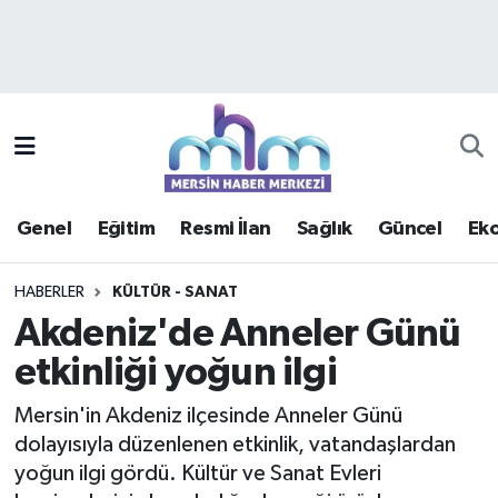
Asayiş
Mersin Hava Durumu
Çevre
Mersin Trafik Yoğunluk Haritası
Eğitim
Süper Lig Puan Durumu ve Fikstür
Genel
Eğitim
Resmi İlan
Sağlık
Güncel
Ek
Ekonomi
Tüm Manşetler
HABERLER
KÜLTÜR - SANAT
Genel
Son Dakika Haberleri
Akdeniz'de Anneler Günü
etkinliği yoğun ilgi
Güncel
Haber Arşivi
Mersin'in Akdeniz ilçesinde Anneler Günü
Haberde insan
dolayısıyla düzenlenen etkinlik, vatandaşlardan
yoğun ilgi gördü. Kültür ve Sanat Evleri
Kültür - Sanat