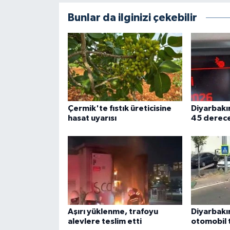
Bunlar da ilginizi çekebilir
Çermik'te fıstık üreticisine
Diyarbak
hasat uyarısı
45 derece
Aşırı yüklenme, trafoyu
Diyarbakır
alevlere teslim etti
otomobil t