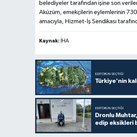
belediyeler tarafından işine son verile
Aküzüm, emekçilerin eylemlerinin 73
amacıyla, Hizmet-İş Sendikası tarafınd
Kaynak:
İHA
EDITÖRÜN SEÇTIĞI
Türkiye'nin kal
EDITÖRÜN SEÇTIĞI
Dronlu Muhtar,
edip eksikleri 