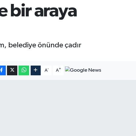
e bir araya
m, belediye önünde çadır
-
+
A
A