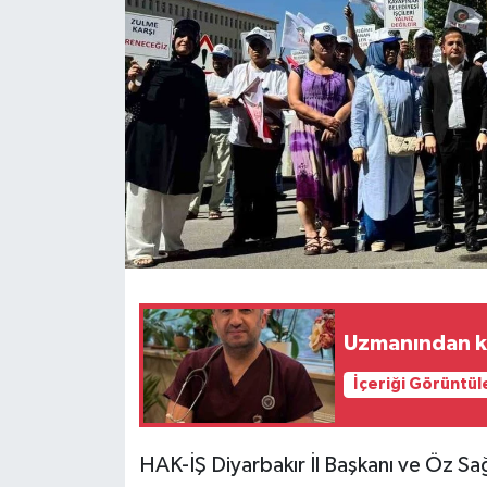
Teknoloji
Yaşam
Uzmanından kal
İçeriği Görüntül
HAK-İŞ Diyarbakır İl Başkanı ve Öz S