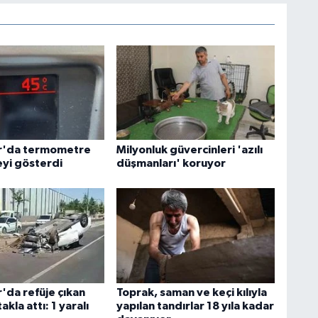
ır'da termometre
Milyonluk güvercinleri 'azılı
yi gösterdi
düşmanları' koruyor
'da refüje çıkan
Toprak, saman ve keçi kılıyla
akla attı: 1 yaralı
yapılan tandırlar 18 yıla kadar