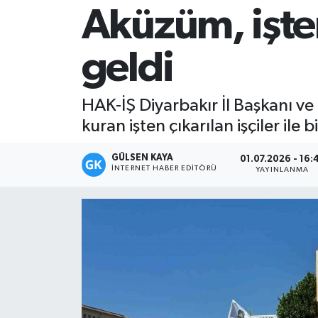
Aküzüm, işten 
Magazin
geldi
Mersin
Mersin Tarihi
HAK-İŞ Diyarbakır İl Başkanı 
kuran işten çıkarılan işçiler ile b
Özel Haber
GÜLSEN KAYA
01.07.2026 - 16:
Politika
İNTERNET HABER EDITÖRÜ
YAYINLANMA
Resmi İlan
Sağlık
Spor
Sürmanşet