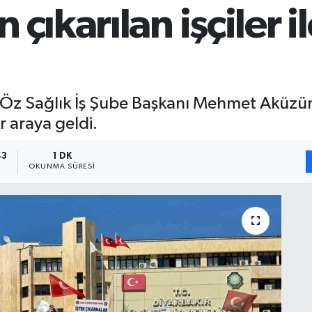
çıkarılan işçiler il
ve Öz Sağlık İş Şube Başkanı Mehmet Aküzü
ir araya geldi.
43
1 DK
OKUNMA SÜRESI