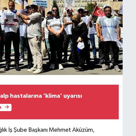
p hastalarına 'klima' uyarısı
e
ağlık İş Şube Başkanı Mehmet Aküzüm,