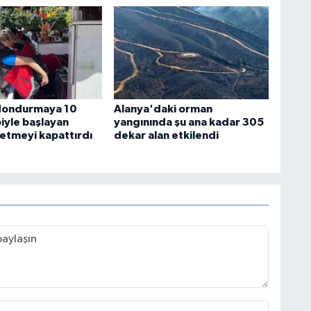
 dondurmaya 10
Alanya'daki orman
iyle başlayan
yangınında şu ana kadar 305
letmeyi kapattırdı
dekar alan etkilendi