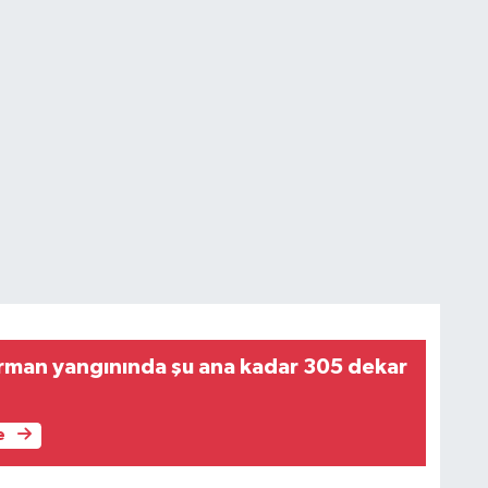
rman yangınında şu ana kadar 305 dekar
e