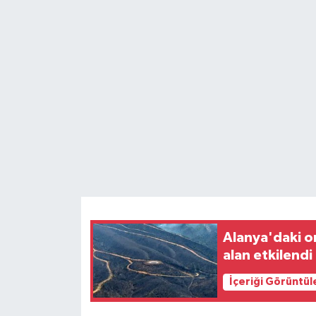
Teknoloji
Yaşam
Alanya'daki o
alan etkilendi
İçeriği Görüntül