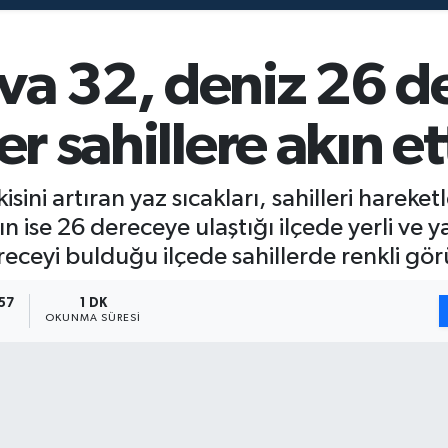
va 32, deniz 26 d
er sahillere akın et
sini artıran yaz sıcakları, sahilleri hareke
n ise 26 dereceye ulaştığı ilçede yerli ve ya
ereceyi bulduğu ilçede sahillerde renkli gör
57
1 DK
OKUNMA SÜRESI