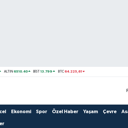
6510.40
13.799
64.225,61
ALTIN
BİST
BTC
cel
Ekonomi
Spor
Özel Haber
Yaşam
Çevre
As
er