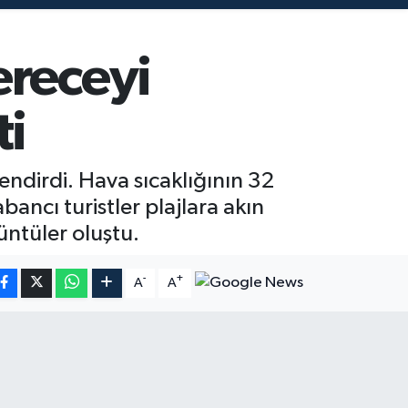
ereceyi
ti
tlendirdi. Hava sıcaklığının 32
bancı turistler plajlara akın
üntüler oluştu.
-
+
A
A