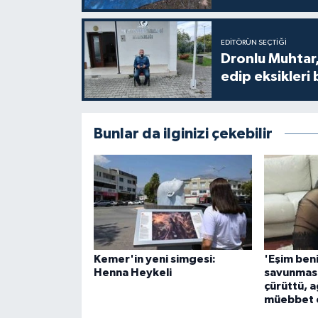
EDITÖRÜN SEÇTIĞI
Dronlu Muhtar,
edip eksikleri 
Bunlar da ilginizi çekebilir
Kemer'in yeni simgesi:
'Eşim beni
Henna Heykeli
savunması
çürüttü, a
müebbet c