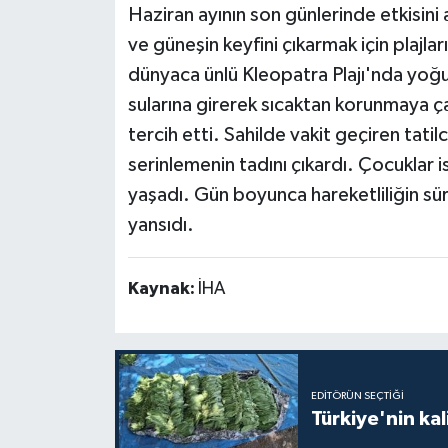
Haziran ayının son günlerinde etkisini a
ve güneşin keyfini çıkarmak için plajl
dünyaca ünlü Kleopatra Plajı'nda yoğun
sularına girerek sıcaktan korunmaya ça
tercih etti. Sahilde vakit geçiren tatil
serinlemenin tadını çıkardı. Çocuklar 
yaşadı. Gün boyunca hareketliliğin sür
yansıdı.
Kaynak:
İHA
EDITÖRÜN SEÇTIĞI
Türkiye'nin kal