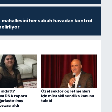
 mahallesini her sabah havadan kontrol
belirliyor
 aldattı'
Özel sektör öğretmenleri
nı DNA raporu
için müstakil sendika kanunu
ğırlaştırılmış
talebi
ezası aldı