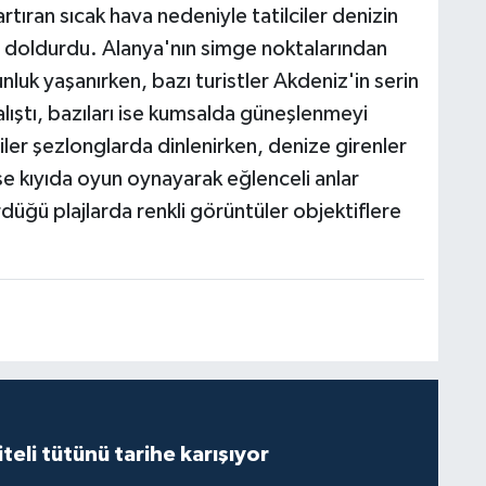
rtıran sıcak hava nedeniyle tatilciler denizin
arı doldurdu. Alanya'nın simge noktalarından
luk yaşanırken, bazı turistler Akdeniz'in serin
lıştı, bazıları ise kumsalda güneşlenmeyi
ciler şezlonglarda dinlenirken, denize girenler
ise kıyıda oyun oynayarak eğlenceli anlar
düğü plajlarda renkli görüntüler objektiflere
iteli tütünü tarihe karışıyor