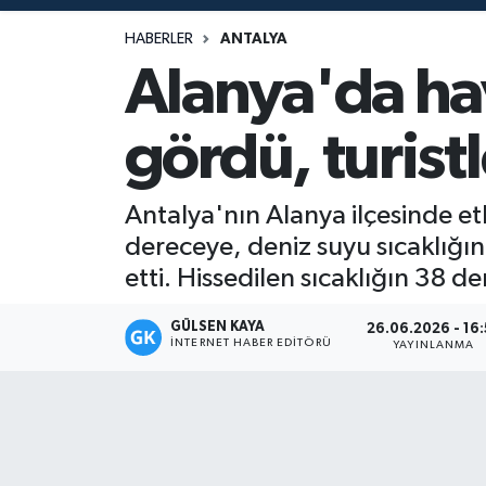
Magazin
HABERLER
ANTALYA
Alanya'da ha
Mersin
gördü, turistl
Mersin Tarihi
Özel Haber
Antalya'nın Alanya ilçesinde etki
dereceye, deniz suyu sıcaklığını
Politika
etti. Hissedilen sıcaklığın 38 d
Resmi İlan
GÜLSEN KAYA
26.06.2026 - 16:
İNTERNET HABER EDITÖRÜ
YAYINLANMA
Sağlık
Spor
Sürmanşet