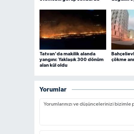
Tatvan'da makilik alanda
Bahçeliev
yangını: Yaklaşık 300 dönüm
çökme an
alan kül oldu
Yorumlar