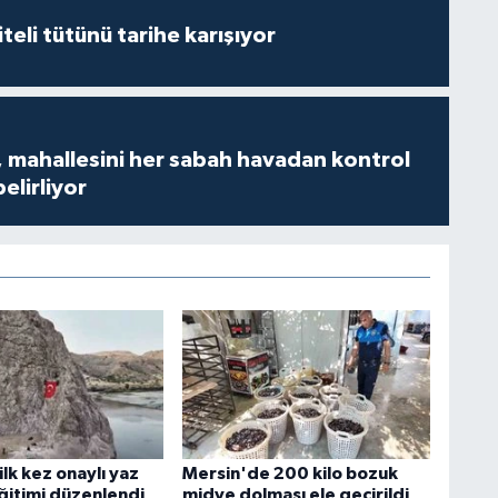
iteli tütünü tarihe karışıyor
 mahallesini her sabah havadan kontrol
belirliyor
ilk kez onaylı yaz
Mersin'de 200 kilo bozuk
eğitimi düzenlendi
midye dolması ele geçirildi