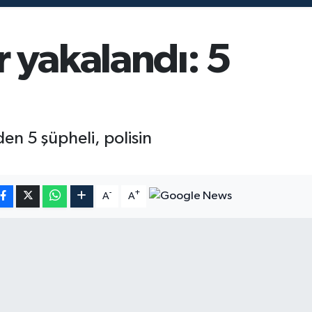
r yakalandı: 5
den 5 şüpheli, polisin
-
+
A
A