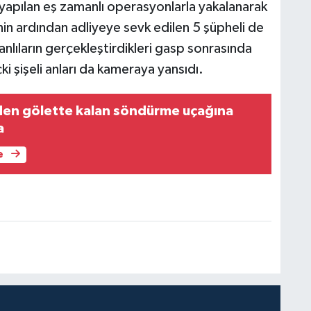
 yapılan eş zamanlı operasyonlarla yakalanarak
inin ardından adliyeye sevk edilen 5 şüpheli de
anlıların gerçekleştirdikleri gasp sonrasında
çki şişeli anları da kameraya yansıdı.
inden gölette kalan söndürme uçağına
a
e