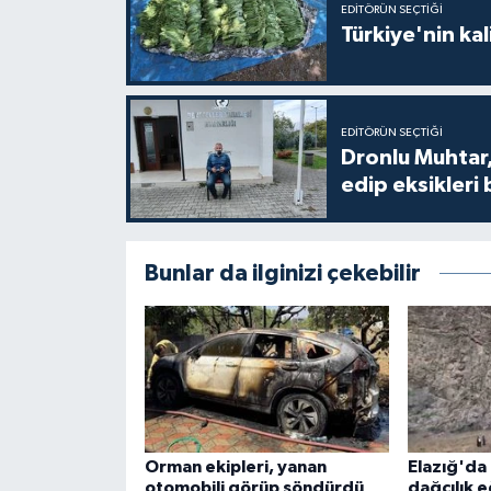
EDITÖRÜN SEÇTIĞI
Türkiye'nin kal
EDITÖRÜN SEÇTIĞI
Dronlu Muhtar,
edip eksikleri 
Bunlar da ilginizi çekebilir
Orman ekipleri, yanan
Elazığ'da 
otomobili görüp söndürdü
dağcılık 