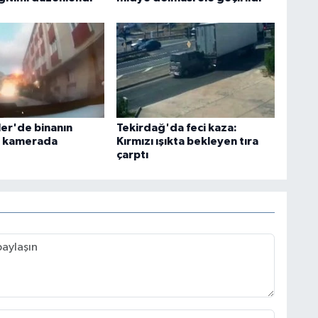
ler'de binanın
Tekirdağ'da feci kaza:
ı kamerada
Kırmızı ışıkta bekleyen tıra
çarptı