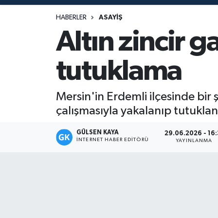
Magazin
HABERLER
ASAYIŞ
Altın zincir 
Mersin
tutuklama
Mersin Tarihi
Özel Haber
Mersin'in Erdemli ilçesinde bir 
çalışmasıyla yakalanıp tutuklan
Politika
GÜLSEN KAYA
29.06.2026 - 16:
İNTERNET HABER EDITÖRÜ
Resmi İlan
YAYINLANMA
Sağlık
Spor
Sürmanşet