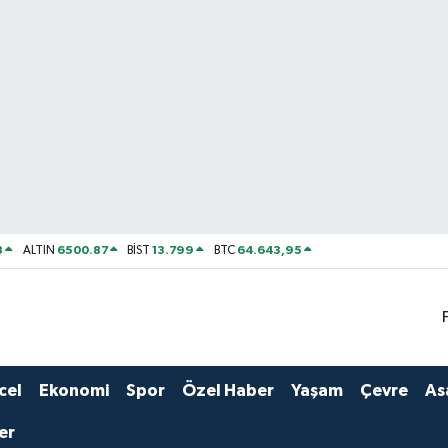
8
6500.87
13.799
64.643,95
ALTIN
BİST
BTC
cel
Ekonomi
Spor
Özel Haber
Yaşam
Çevre
As
er