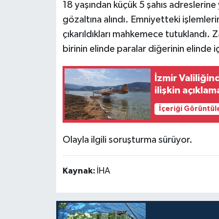
18 yaşından küçük 5 şahıs adreslerine
gözaltına alındı. Emniyetteki işlemler
çıkarıldıkları mahkemece tutuklandı. Z
birinin elinde paralar diğerinin elinde i
İzmir Valiliğ
ilişkin açıklam
İçeriği Görüntül
Olayla ilgili soruşturma sürüyor.
Kaynak:
İHA