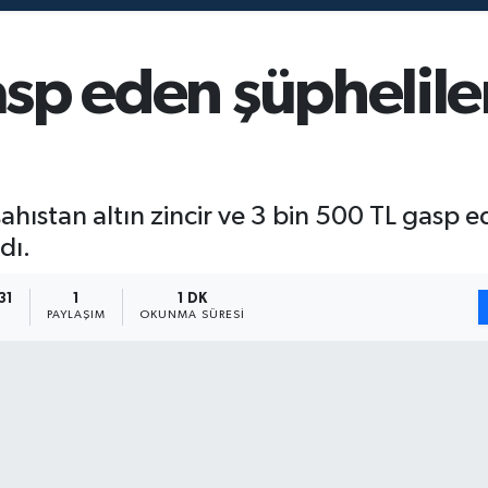
gasp eden şüphelile
şahıstan altın zincir ve 3 bin 500 TL gasp e
dı.
31
1
1 DK
PAYLAŞIM
OKUNMA SÜRESI