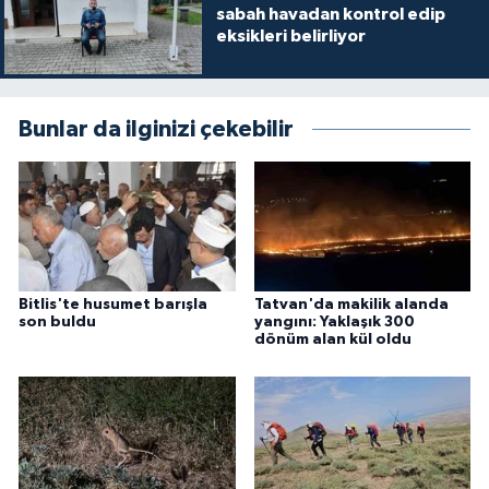
sabah havadan kontrol edip
eksikleri belirliyor
Bunlar da ilginizi çekebilir
Bitlis'te husumet barışla
Tatvan'da makilik alanda
son buldu
yangını: Yaklaşık 300
dönüm alan kül oldu