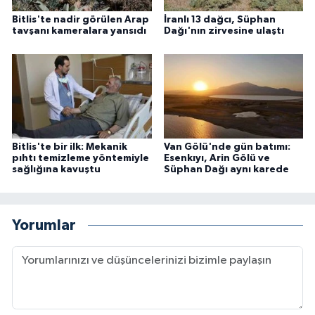
Bitlis'te nadir görülen Arap
İranlı 13 dağcı, Süphan
tavşanı kameralara yansıdı
Dağı'nın zirvesine ulaştı
Bitlis'te bir ilk: Mekanik
Van Gölü'nde gün batımı:
pıhtı temizleme yöntemiyle
Esenkıyı, Arin Gölü ve
sağlığına kavuştu
Süphan Dağı aynı karede
Yorumlar