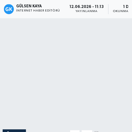
GÜLSEN KAYA
12.06.2026 - 11:13
1 DK
Magazin
İNTERNET HABER EDITÖRÜ
YAYINLANMA
OKUNMA S
Mersin
Mersin Tarihi
Özel Haber
Politika
Resmi İlan
Sağlık
Spor
Sürmanşet