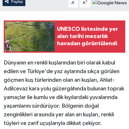
Paylaş
-
+
A
A
Teknoloji
Yaşam
UNESCO listesinde yer
alan tarihi mezarlık
havadan görüntülendi
Dünyanın en renkli kuşlarından biri olarak kabul
edilen ve Türkiye'de yaz aylarında sıkça görülen
göçmen kuş türlerinden olan arı kuşları, Ahlat-
Adilcevaz kara yolu güzergâhında bulunan toprak
yamaçlar ile kumlu ve dik kıyılardaki yuvalarında
yaşamlarını sürdürüyor. Bölgenin doğal
zenginlikleri arasında yer alan arı kuşları, renkli
tüyleri ve zarif uçuşlarıyla dikkat çekiyor.