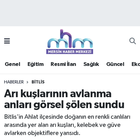
Asayiş
Mersin Hava Durumu
Çevre
Mersin Trafik Yoğunluk Haritası
Eğitim
Süper Lig Puan Durumu ve Fikstür
Genel
Eğitim
Resmi İlan
Sağlık
Güncel
Ek
Ekonomi
Tüm Manşetler
HABERLER
BITLIS
Genel
Son Dakika Haberleri
Arı kuşlarının avlanma
anları görsel şölen sundu
Güncel
Haber Arşivi
Bitlis'in Ahlat ilçesinde doğanın en renkli canlıları
Haberde insan
arasında yer alan arı kuşları, kelebek ve güve
avlarken objektiflere yansıdı.
Kültür - Sanat