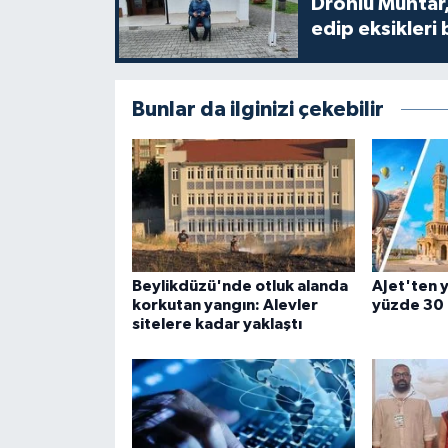
Dronlu Muhtar,
edip eksikleri 
Bunlar da ilginizi çekebilir
Beylikdüzü'nde otluk alanda
AJet'ten y
korkutan yangın: Alevler
yüzde 30 
sitelere kadar yaklaştı