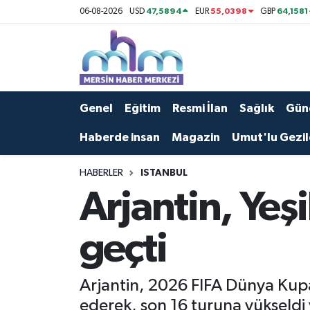
47,5894
55,0398
64,1581
06-08-2026
USD
EUR
GBP
Asayiş
Mersin Hava Durumu
Çevre
Mersin Trafik Yoğunluk Haritası
Genel
Eğitim
Resmi İlan
Sağlık
Gün
Eğitim
Süper Lig Puan Durumu ve Fikstür
Haberde insan
Magazin
Umut'lu Gezil
Ekonomi
Tüm Manşetler
HABERLER
ISTANBUL
Arjantin, Yeş
Genel
Son Dakika Haberleri
Güncel
Haber Arşivi
geçti
Haberde insan
Arjantin, 2026 FIFA Dünya Kup
Kültür - Sanat
ederek, son 16 turuna yükseldi ve