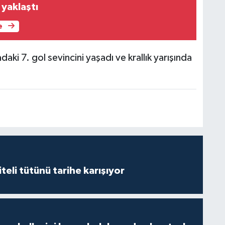
 yaklaştı
e
aki 7. gol sevincini yaşadı ve krallık yarışında
iteli tütünü tarihe karışıyor