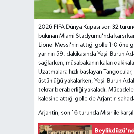
Teknoloji
2026 FIFA Dünya Kupası son 32 turunda
Yaşam
bulunan Miami Stadyumu'nda karşı karş
Lionel Messi'nin attığı golle 1-0 öne ge
yarının 59. dakikasında Yeşil Burun Ada
sağlarken, müsabakanın kalan dakikala
Uzatmalara hızlı başlayan Tangocular,
üstünlüğü yakalarken, Yeşil Burun Ada
tekrar beraberliği yakaladı. Mücadele
kalesine attığı golle de Arjantin sahada
Arjantin, son 16 turunda Mısır ile karşı
Beylikdüzü'nd