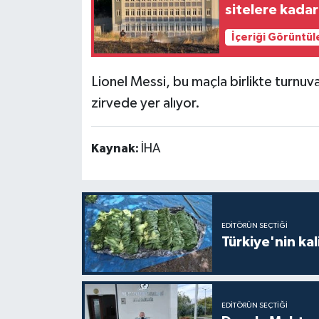
sitelere kadar
İçeriği Görüntül
Lionel Messi, bu maçla birlikte turnuvad
zirvede yer alıyor.
Kaynak:
İHA
EDITÖRÜN SEÇTIĞI
Türkiye'nin kal
EDITÖRÜN SEÇTIĞI