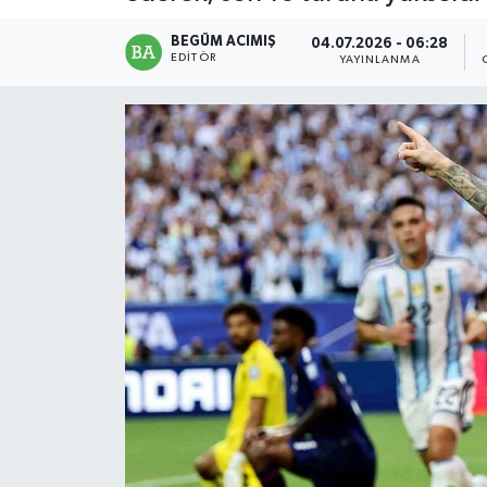
Magazin
BEGÜM ACIMIŞ
04.07.2026 - 06:28
EDITÖR
YAYINLANMA
Mersin
Mersin Tarihi
Özel Haber
Politika
Resmi İlan
Sağlık
Spor
Sürmanşet