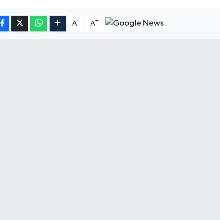
-
+
A
A