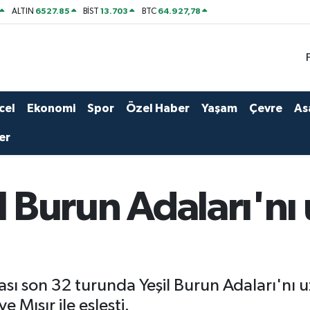
6527.85
13.703
64.927,78
ALTIN
BİST
BTC
cel
Ekonomi
Spor
Özel Haber
Yaşam
Çevre
As
er
il Burun Adaları'n
ası son 32 turunda Yeşil Burun Adaları'nı
 Mısır ile eşleşti.