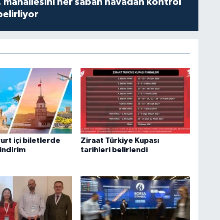
 mahallesini her sabah havadan kontrol
belirliyor
urt içi biletlerde
Ziraat Türkiye Kupası
indirim
tarihleri belirlendi