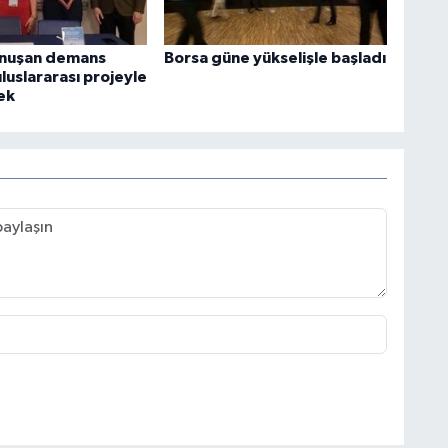
onuşan demans
Borsa güne yükselişle başladı
uluslararası projeyle
ek