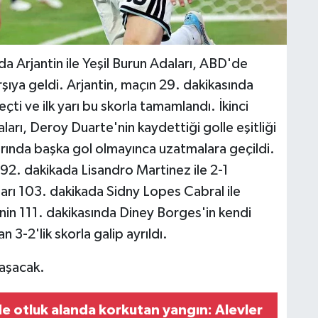
 Arjantin ile Yeşil Burun Adaları, ABD'de
ıya geldi. Arjantin, maçın 29. dakikasında
çti ve ilk yarı bu skorla tamamlandı. İkinci
ları, Deroy Duarte'nin kaydettiği golle eşitliği
rında başka gol olmayınca uzatmalara geçildi.
 92. dakikada Lisandro Martinez ile 2-1
ları 103. dakikada Sidny Lopes Cabral ile
nin 111. dakikasında Diney Borges'in kendi
n 3-2'lik skorla galip ayrıldı.
laşacak.
e otluk alanda korkutan yangın: Alevler