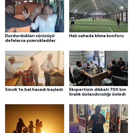
Durdurdukları sürücüyü
Halı sahada klima konforu
defalarca yumrukladılar
Sincik'te bal hasadı başladı
Ekspertizin dikkati 700 bin
liralık dolandırıcılığı önledi