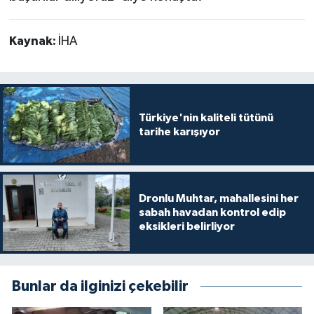
Kaynak:
İHA
Türkiye'nin kaliteli tütünü
tarihe karışıyor
Dronlu Muhtar, mahallesini her
sabah havadan kontrol edip
eksikleri belirliyor
Bunlar da ilginizi çekebilir