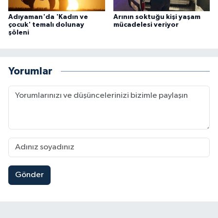
Adıyaman'da 'Kadın ve
Arının soktuğu kişi yaşam
çocuk' temalı dolunay
mücadelesi veriyor
şöleni
Yorumlar
Gönder