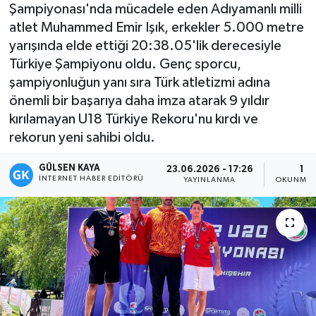
Şampiyonası'nda mücadele eden Adıyamanlı milli
Magazin
atlet Muhammed Emir Işık, erkekler 5.000 metre
yarışında elde ettiği 20:38.05'lik derecesiyle
Mersin
Türkiye Şampiyonu oldu. Genç sporcu,
şampiyonluğun yanı sıra Türk atletizmi adına
Mersin Tarihi
önemli bir başarıya daha imza atarak 9 yıldır
kırılamayan U18 Türkiye Rekoru'nu kırdı ve
Özel Haber
rekorun yeni sahibi oldu.
Politika
GÜLSEN KAYA
23.06.2026 - 17:26
1 D
İNTERNET HABER EDITÖRÜ
YAYINLANMA
OKUNMA 
Resmi İlan
Sağlık
Spor
Sürmanşet