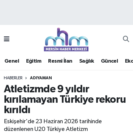
Asayiş
Mersin Hava Durumu
Çevre
Mersin Trafik Yoğunluk Haritası
Eğitim
Süper Lig Puan Durumu ve Fikstür
Genel
Eğitim
Resmi İlan
Sağlık
Güncel
Ek
Ekonomi
Tüm Manşetler
HABERLER
ADIYAMAN
Genel
Son Dakika Haberleri
Atletizmde 9 yıldır
kırılamayan Türkiye rekoru
Güncel
Haber Arşivi
kırıldı
Haberde insan
Eskişehir'de 23 Haziran 2026 tarihinde
Kültür - Sanat
düzenlenen U20 Türkiye Atletizm