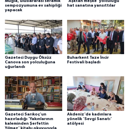
Muğla, uluslararası seramik
'Aşktan meşke' yolculuğu
sempozyumuna ev sahipliği
hat sanatına yansıttılar
yapacak
Gazeteci Duygu Öksüz
Buharkent Taze İncir
Canova son yolculuğuna
Festivali başladı
uğurlandı
Gazeteci Sarıkoç'un
Akdeniz'de kadınlara
hazırladığı 'Yakınlarının
yönelik 'Sevgi Sanatı'
kaleminden Şerfettin
atölyesi
Yılmaz' kitabı okuyucuyla