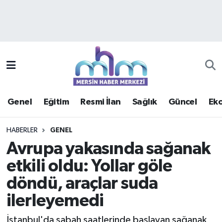
Asayiş
Mersin Hava Durumu
Çevre
Mersin Trafik Yoğunluk Haritası
Eğitim
Süper Lig Puan Durumu ve Fikstür
Genel
Eğitim
Resmi İlan
Sağlık
Güncel
Ek
Ekonomi
Tüm Manşetler
HABERLER
GENEL
Genel
Son Dakika Haberleri
Avrupa yakasında sağanak
etkili oldu: Yollar göle
Güncel
Haber Arşivi
döndü, araçlar suda
Haberde insan
ilerleyemedi
Kültür - Sanat
İstanbul'da sabah saatlerinde başlayan sağanak