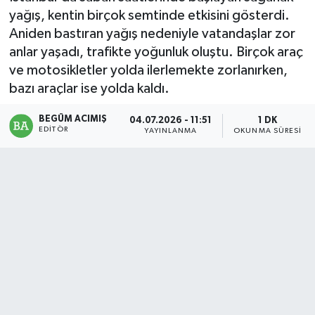
yağış, kentin birçok semtinde etkisini gösterdi.
Magazin
Aniden bastıran yağış nedeniyle vatandaşlar zor
anlar yaşadı, trafikte yoğunluk oluştu. Birçok araç
Mersin
ve motosikletler yolda ilerlemekte zorlanırken,
bazı araçlar ise yolda kaldı.
Mersin Tarihi
BEGÜM ACIMIŞ
04.07.2026 - 11:51
1 DK
EDITÖR
Özel Haber
YAYINLANMA
OKUNMA SÜRESI
Politika
Resmi İlan
Sağlık
Spor
Sürmanşet