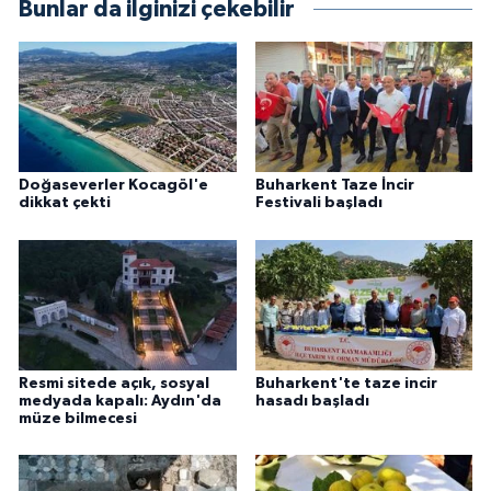
Bunlar da ilginizi çekebilir
Doğaseverler Kocagöl'e
Buharkent Taze İncir
dikkat çekti
Festivali başladı
Resmi sitede açık, sosyal
Buharkent'te taze incir
medyada kapalı: Aydın'da
hasadı başladı
müze bilmecesi