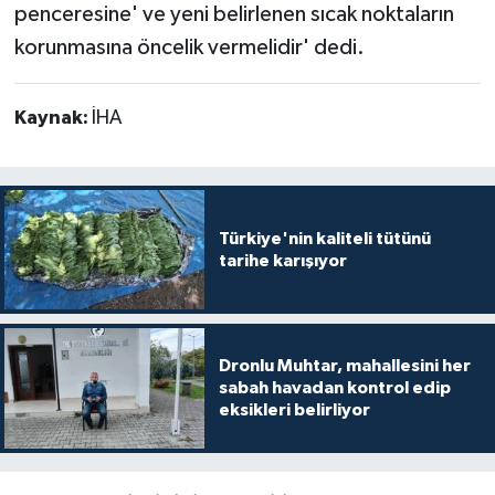
penceresine' ve yeni belirlenen sıcak noktaların
korunmasına öncelik vermelidir' dedi.
Kaynak:
İHA
Türkiye'nin kaliteli tütünü
tarihe karışıyor
Dronlu Muhtar, mahallesini her
sabah havadan kontrol edip
eksikleri belirliyor