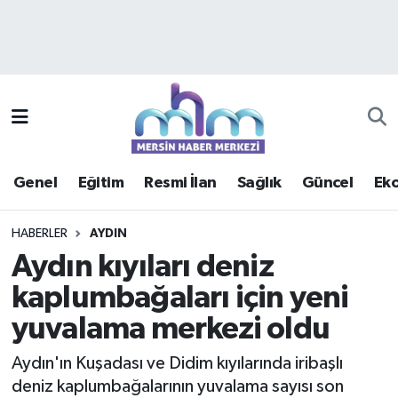
Asayiş
Mersin Hava Durumu
Çevre
Mersin Trafik Yoğunluk Haritası
Eğitim
Süper Lig Puan Durumu ve Fikstür
Genel
Eğitim
Resmi İlan
Sağlık
Güncel
Ek
Ekonomi
Tüm Manşetler
HABERLER
AYDIN
Genel
Son Dakika Haberleri
Aydın kıyıları deniz
kaplumbağaları için yeni
Güncel
Haber Arşivi
yuvalama merkezi oldu
Haberde insan
Aydın'ın Kuşadası ve Didim kıyılarında iribaşlı
Kültür - Sanat
deniz kaplumbağalarının yuvalama sayısı son