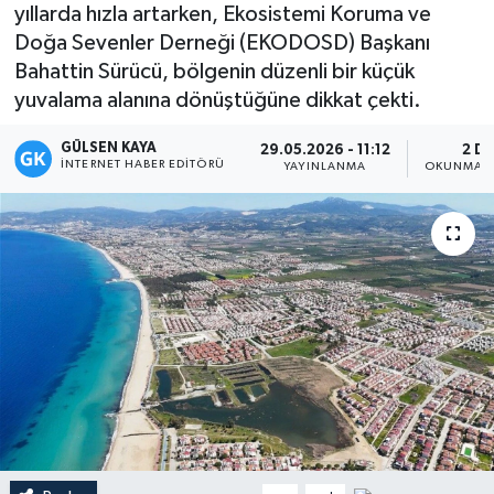
yıllarda hızla artarken, Ekosistemi Koruma ve
Magazin
Doğa Sevenler Derneği (EKODOSD) Başkanı
Bahattin Sürücü, bölgenin düzenli bir küçük
Mersin
yuvalama alanına dönüştüğüne dikkat çekti.
GÜLSEN KAYA
Mersin Tarihi
29.05.2026 - 11:12
2 DK
İNTERNET HABER EDITÖRÜ
YAYINLANMA
OKUNMA S
Özel Haber
Politika
Resmi İlan
Sağlık
Spor
Sürmanşet