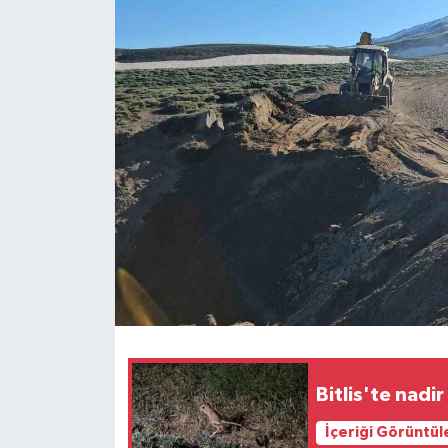
Teknoloji
Yaşam
Bitlis'te nadi
İçeriği Görüntül