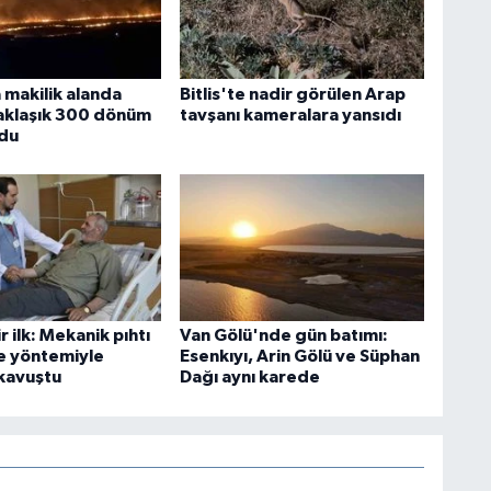
 makilik alanda
Bitlis'te nadir görülen Arap
Yaklaşık 300 dönüm
tavşanı kameralara yansıdı
ldu
ir ilk: Mekanik pıhtı
Van Gölü'nde gün batımı:
e yöntemiyle
Esenkıyı, Arin Gölü ve Süphan
 kavuştu
Dağı aynı karede