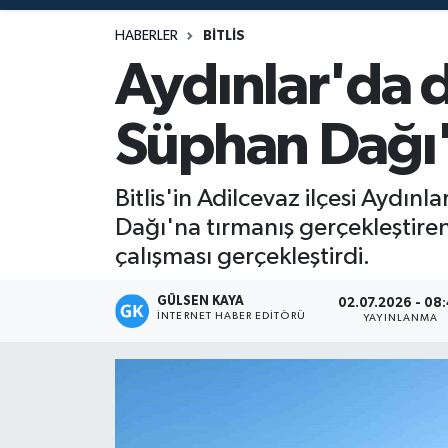
Magazin
HABERLER
BITLIS
Aydınlar'da d
Mersin
Süphan Dağı'
Mersin Tarihi
Özel Haber
Bitlis'in Adilcevaz ilçesi Aydın
Dağı'na tırmanış gerçekleştiren
Politika
çalışması gerçekleştirdi.
Resmi İlan
GÜLSEN KAYA
02.07.2026 - 08
İNTERNET HABER EDITÖRÜ
YAYINLANMA
Sağlık
Spor
Sürmanşet