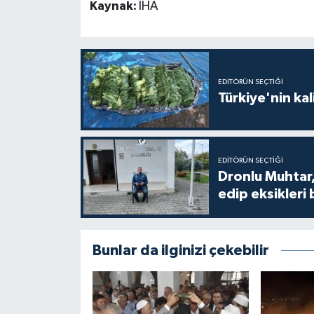
Kaynak:
İHA
EDITÖRÜN SEÇTIĞI
Türkiye'nin kal
EDITÖRÜN SEÇTIĞI
Dronlu Muhtar,
edip eksikleri 
Bunlar da ilginizi çekebilir