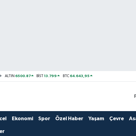
6500.87
13.799
64.643,95
ALTIN
BİST
BTC
cel
Ekonomi
Spor
Özel Haber
Yaşam
Çevre
As
er