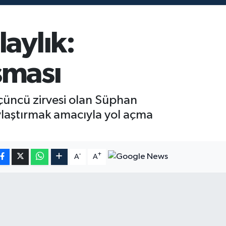
aylık:
şması
 üçüncü zirvesi olan Süphan
aylaştırmak amacıyla yol açma
-
+
A
A