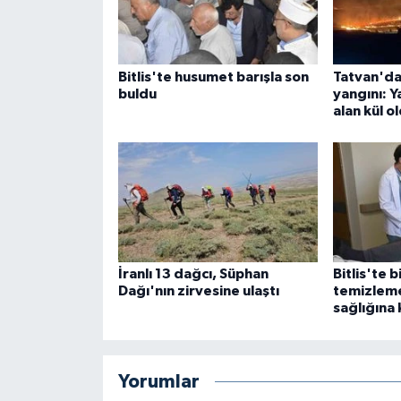
Bitlis'te husumet barışla son
Tatvan'da
buldu
yangını: 
alan kül o
İranlı 13 dağcı, Süphan
Bitlis'te b
Dağı'nın zirvesine ulaştı
temizlem
sağlığına
Yorumlar