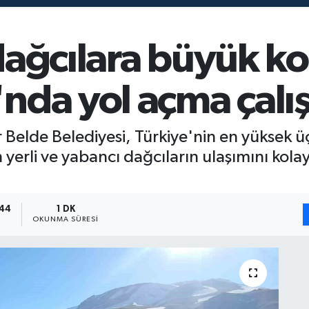
ağcılara büyük kol
nda yol açma çalı
lar Belde Belediyesi, Türkiye'nin en yüksek
 yerli ve yabancı dağcıların ulaşımını kol
:44
1 DK
OKUNMA SÜRESI