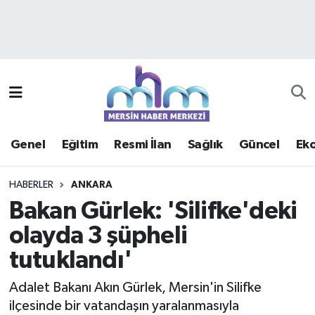
Asayiş
Mersin Hava Durumu
Çevre
Mersin Trafik Yoğunluk Haritası
Eğitim
Süper Lig Puan Durumu ve Fikstür
Genel
Eğitim
Resmi İlan
Sağlık
Güncel
Ek
Ekonomi
Tüm Manşetler
HABERLER
ANKARA
Genel
Son Dakika Haberleri
Bakan Gürlek: 'Silifke'deki
olayda 3 şüpheli
Güncel
Haber Arşivi
tutuklandı'
Haberde insan
Adalet Bakanı Akın Gürlek, Mersin'in Silifke
Kültür - Sanat
ilçesinde bir vatandaşın yaralanmasıyla