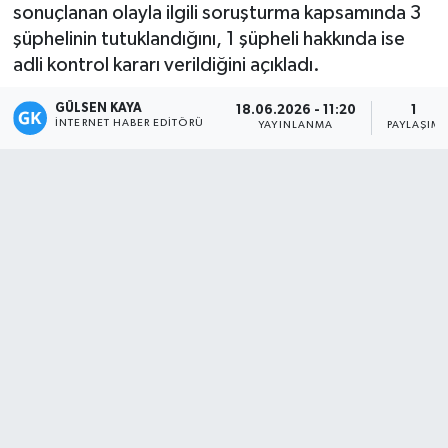
sonuçlanan olayla ilgili soruşturma kapsamında 3
Magazin
şüphelinin tutuklandığını, 1 şüpheli hakkında ise
adli kontrol kararı verildiğini açıkladı.
Mersin
GÜLSEN KAYA
18.06.2026 - 11:20
1
İNTERNET HABER EDITÖRÜ
YAYINLANMA
PAYLAŞIM
Mersin Tarihi
Özel Haber
Politika
Resmi İlan
Sağlık
Spor
Sürmanşet