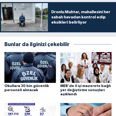
Dronlu Muhtar, mahallesini her
sabah havadan kontrol edip
eksikleri belirliyor
Bunlar da ilginizi çekebilir
Okullara 30 bin güvenlik
MEB'de il içi mazerete bağlı
personeli alınacak
yer değiştirme sonuçları
açıklandı