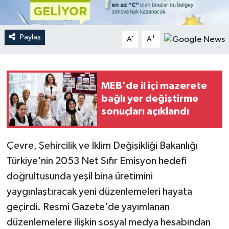
Teknoloji
Paylaş
-
+
A
A
Yaşam
MEB'de il içi mazerete
bağlı yer değiştirme
sonuçları açıklandı
Çevre, Şehircilik ve İklim Değişikliği Bakanlığı
Türkiye'nin 2053 Net Sıfır Emisyon hedefi
doğrultusunda yeşil bina üretimini
yaygınlaştıracak yeni düzenlemeleri hayata
geçirdi. Resmi Gazete'de yayımlanan
düzenlemelere ilişkin sosyal medya hesabından