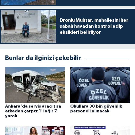
Dronlu Muhtar, mahallesini her
sabah havadan kontrol edip
eksikleri belirliyor
Bunlar da ilginizi çekebilir
Ankara'da servis aracı tıra
Okullara 30 bin güvenlik
arkadan çarptı: 1'i ağır 7
personeli alınacak
yaralı