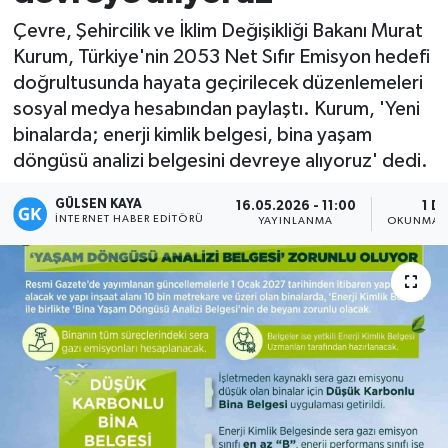
Çevre, Şehircilik ve İklim Değişikliği Bakanı Murat
Magazin
Kurum, Türkiye'nin 2053 Net Sıfır Emisyon hedefi
doğrultusunda hayata geçirilecek düzenlemeleri
Mersin
sosyal medya hesabından paylaştı. Kurum, 'Yeni
binalarda; enerji kimlik belgesi, bina yaşam
Mersin Tarihi
döngüsü analizi belgesini devreye alıyoruz' dedi.
Özel Haber
GÜLSEN KAYA
16.05.2026 - 11:00
1 D
İNTERNET HABER EDITÖRÜ
YAYINLANMA
OKUNMA S
Politika
Resmi İlan
Sağlık
Spor
Sürmanşet