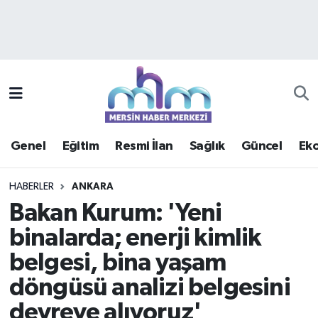
Asayiş
Mersin Hava Durumu
Çevre
Mersin Trafik Yoğunluk Haritası
Eğitim
Süper Lig Puan Durumu ve Fikstür
Genel
Eğitim
Resmi İlan
Sağlık
Güncel
Ek
Ekonomi
Tüm Manşetler
HABERLER
ANKARA
Genel
Son Dakika Haberleri
Bakan Kurum: 'Yeni
binalarda; enerji kimlik
Güncel
Haber Arşivi
belgesi, bina yaşam
Haberde insan
döngüsü analizi belgesini
devreye alıyoruz'
Kültür - Sanat