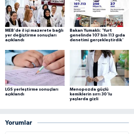
MEB'de il içi mazerete bağlı
Bakan Yumaklı: 'Yurt
yer değiştirme sonuçları
genelinde 107 bin 113 gıda
açıklandı
denetimi gerçekleştirdik'
LGS yerleştirme sonuçları
Menopozda güçlü
açıklandı
kemiklerin sırrı 30'lu
yaşlarda gizli
Yorumlar