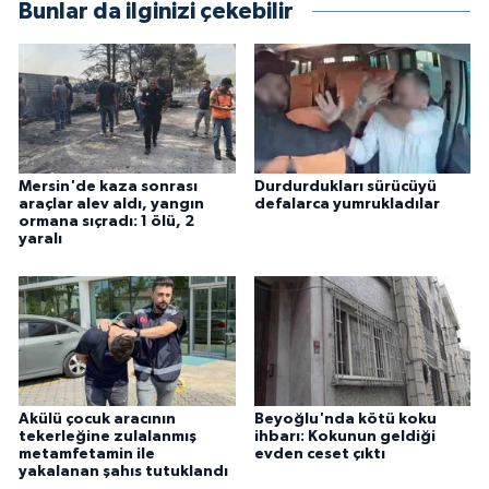
Bunlar da ilginizi çekebilir
Mersin'de kaza sonrası
Durdurdukları sürücüyü
araçlar alev aldı, yangın
defalarca yumrukladılar
ormana sıçradı: 1 ölü, 2
yaralı
Akülü çocuk aracının
Beyoğlu'nda kötü koku
tekerleğine zulalanmış
ihbarı: Kokunun geldiği
metamfetamin ile
evden ceset çıktı
yakalanan şahıs tutuklandı