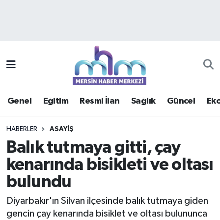
Asayiş
Mersin Hava Durumu
Çevre
Mersin Trafik Yoğunluk Haritası
Eğitim
Süper Lig Puan Durumu ve Fikstür
Genel
Eğitim
Resmi İlan
Sağlık
Güncel
Ek
Ekonomi
Tüm Manşetler
HABERLER
ASAYIŞ
Genel
Son Dakika Haberleri
Balık tutmaya gitti, çay
kenarında bisikleti ve oltası
Güncel
Haber Arşivi
bulundu
Haberde insan
Diyarbakır'ın Silvan ilçesinde balık tutmaya giden
Kültür - Sanat
gencin çay kenarında bisiklet ve oltası bulununca