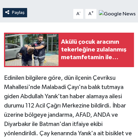
Paylaş
-
+
A
A
Teknoloji
Yaşam
Akülü çocuk aracının
tekerleğine zulalanmış
metamfetamin ile
yakalanan şahıs
tutuklandı
Edinilen bilgilere göre, dün ilçenin Çevriksu
Mahallesi'nde Malabadi Çayı'na balık tutmaya
giden Abdullah Yanık'tan haber alamaya ailesi
durumu 112 Acil Çağrı Merkezine bildirdi. İhbar
üzerine bölgeye jandarma, AFAD, ANDA ve
Diyarbakır ile Batman'dan itfaiye ekibi
yönlendirildi. Çay kenarında Yanık'a ait bisiklet ve