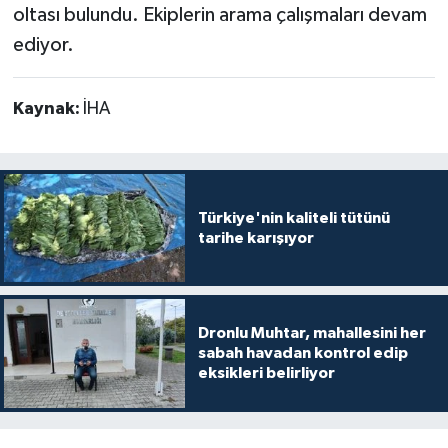
oltası bulundu. Ekiplerin arama çalışmaları devam
ediyor.
Kaynak:
İHA
Türkiye'nin kaliteli tütünü
tarihe karışıyor
Dronlu Muhtar, mahallesini her
sabah havadan kontrol edip
eksikleri belirliyor