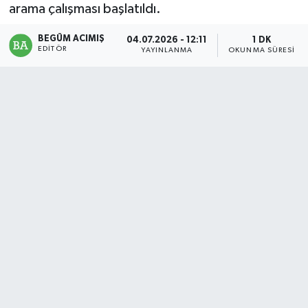
arama çalışması başlatıldı.
Magazin
BEGÜM ACIMIŞ
04.07.2026 - 12:11
1 DK
EDITÖR
YAYINLANMA
OKUNMA SÜRESI
Mersin
Mersin Tarihi
Özel Haber
Politika
Resmi İlan
Sağlık
Spor
Sürmanşet