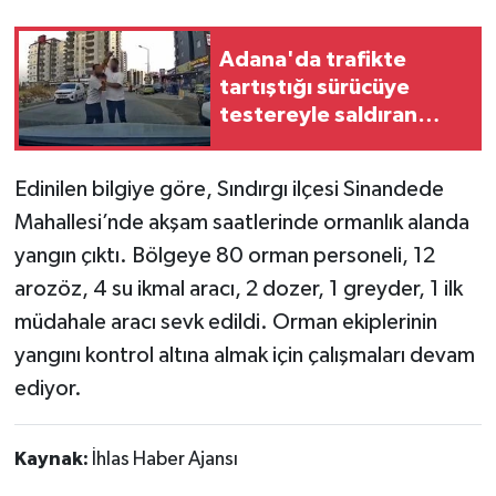
Teknoloji
Adana'da trafikte
tartıştığı sürücüye
Yaşam
testereyle saldıran
şahıs kamerada
Edinilen bilgiye göre, Sındırgı ilçesi Sinandede
Mahallesi’nde akşam saatlerinde ormanlık alanda
yangın çıktı. Bölgeye 80 orman personeli, 12
arozöz, 4 su ikmal aracı, 2 dozer, 1 greyder, 1 ilk
müdahale aracı sevk edildi. Orman ekiplerinin
yangını kontrol altına almak için çalışmaları devam
ediyor.
Kaynak:
İhlas Haber Ajansı