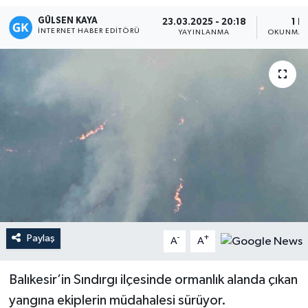
GÜLSEN KAYA
23.03.2025 - 20:18
1 D
Magazin
İNTERNET HABER EDITÖRÜ
YAYINLANMA
OKUNMA 
Mersin
Mersin Tarihi
Özel Haber
Politika
Resmi İlan
Sağlık
Paylaş
-
+
A
A
Spor
Balıkesir’in Sındırgı ilçesinde ormanlık alanda çıkan
yangına ekiplerin müdahalesi sürüyor.
Sürmanşet