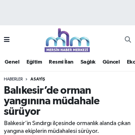
Asayiş
Mersin Hava Durumu
Çevre
Mersin Trafik Yoğunluk Haritası
Eğitim
Süper Lig Puan Durumu ve Fikstür
Genel
Eğitim
Resmi İlan
Sağlık
Güncel
Ek
Ekonomi
Tüm Manşetler
HABERLER
ASAYIŞ
Genel
Son Dakika Haberleri
Balıkesir’de orman
yangınına müdahale
Güncel
Haber Arşivi
sürüyor
Haberde insan
Balıkesir’in Sındırgı ilçesinde ormanlık alanda çıkan
Kültür - Sanat
yangına ekiplerin müdahalesi sürüyor.