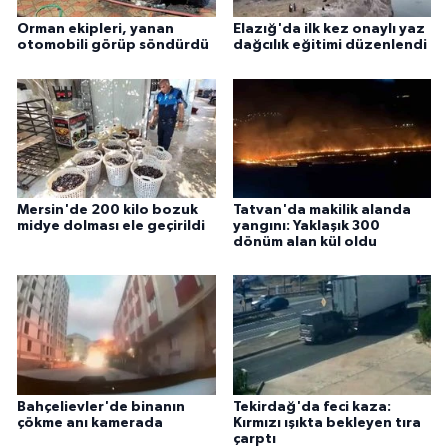
Orman ekipleri, yanan
Elazığ'da ilk kez onaylı yaz
otomobili görüp söndürdü
dağcılık eğitimi düzenlendi
Mersin'de 200 kilo bozuk
Tatvan'da makilik alanda
midye dolması ele geçirildi
yangını: Yaklaşık 300
dönüm alan kül oldu
Bahçelievler'de binanın
Tekirdağ'da feci kaza:
çökme anı kamerada
Kırmızı ışıkta bekleyen tıra
çarptı