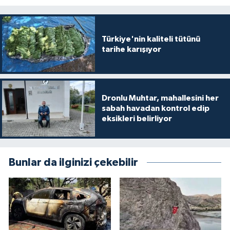
Türkiye'nin kaliteli tütünü
tarihe karışıyor
Dronlu Muhtar, mahallesini her
sabah havadan kontrol edip
eksikleri belirliyor
Bunlar da ilginizi çekebilir