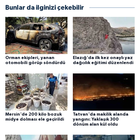
Bunlar da ilginizi çekebilir
Orman ekipleri, yanan
Elazığ'da ilk kez onaylı yaz
otomobili görüp söndürdü
dağcılık eğitimi düzenlendi
Mersin'de 200 kilo bozuk
Tatvan'da makilik alanda
midye dolması ele geçirildi
yangını: Yaklaşık 300
dönüm alan kül oldu