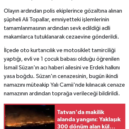
Olayın ardından polis ekiplerince gözaltına alınan
şüpheli Ali Topallar, emniyetteki işlemlerinin
tamamlanmasının ardından sevk edildiği adli
makamlarca tutuklanarak cezaevine gönderildi.
İlçede oto kurtarıcılık ve motosiklet tamirciliği
yaptığı, evli ve 1 çocuk babası olduğu öğrenilen
İsmail Süzan'ın acı haberi ailesini ve Erdek halkını
yasa boğdu. Süzan'ın cenazesinin, bugün ikindi
namazını müteakip Yalı Camii'nde kılınacak cenaze
namazının ardından toprağa verileceği bildirildi.
Tatvan'da makilik
alanda yangını: Yaklaşık
300 dönüm alan kül