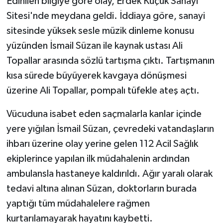
Edinilen bilgiye göre olay, Erdek Küçük Sanayi
Sitesi'nde meydana geldi. İddiaya göre, sanayi
Teknoloji
sitesinde yüksek sesle müzik dinleme konusu
yüzünden İsmail Süzan ile kaynak ustası Ali
Yaşam
Topallar arasında sözlü tartışma çıktı. Tartışmanın
kısa sürede büyüyerek kavgaya dönüşmesi
üzerine Ali Topallar, pompalı tüfekle ateş açtı.
Vücuduna isabet eden saçmalarla kanlar içinde
yere yığılan İsmail Süzan, çevredeki vatandaşların
ihbarı üzerine olay yerine gelen 112 Acil Sağlık
ekiplerince yapılan ilk müdahalenin ardından
ambulansla hastaneye kaldırıldı. Ağır yaralı olarak
tedavi altına alınan Süzan, doktorların burada
yaptığı tüm müdahalelere rağmen
kurtarılamayarak hayatını kaybetti.