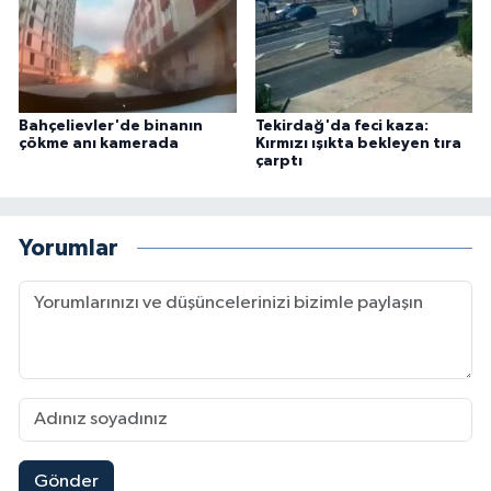
Bahçelievler'de binanın
Tekirdağ'da feci kaza:
çökme anı kamerada
Kırmızı ışıkta bekleyen tıra
çarptı
Yorumlar
Gönder