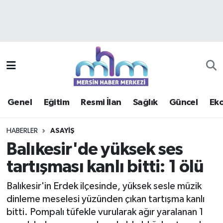
Asayiş
Mersin Hava Durumu
Çevre
Mersin Trafik Yoğunluk Haritası
Eğitim
Süper Lig Puan Durumu ve Fikstür
Genel
Eğitim
Resmi İlan
Sağlık
Güncel
Ek
Ekonomi
Tüm Manşetler
HABERLER
ASAYIŞ
Genel
Son Dakika Haberleri
Balıkesir'de yüksek ses
tartışması kanlı bitti: 1 ölü
Güncel
Haber Arşivi
Balıkesir'in Erdek ilçesinde, yüksek sesle müzik
Haberde insan
dinleme meselesi yüzünden çıkan tartışma kanlı
bitti. Pompalı tüfekle vurularak ağır yaralanan 1
Kültür - Sanat