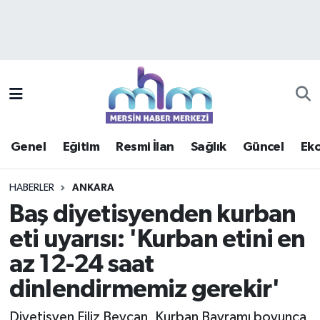
Asayiş
Mersin Hava Durumu
Çevre
Mersin Trafik Yoğunluk Haritası
Eğitim
Süper Lig Puan Durumu ve Fikstür
Genel
Eğitim
Resmi İlan
Sağlık
Güncel
Ek
Ekonomi
Tüm Manşetler
HABERLER
ANKARA
Genel
Son Dakika Haberleri
Baş diyetisyenden kurban
eti uyarısı: 'Kurban etini en
Güncel
Haber Arşivi
az 12-24 saat
Haberde insan
dinlendirmemiz gerekir'
Kültür - Sanat
Diyetisyen Filiz Beycan, Kurban Bayramı boyunca