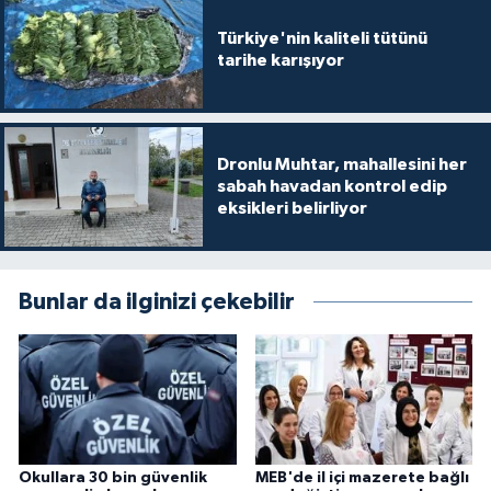
Türkiye'nin kaliteli tütünü
tarihe karışıyor
Dronlu Muhtar, mahallesini her
sabah havadan kontrol edip
eksikleri belirliyor
Bunlar da ilginizi çekebilir
Okullara 30 bin güvenlik
MEB'de il içi mazerete bağlı