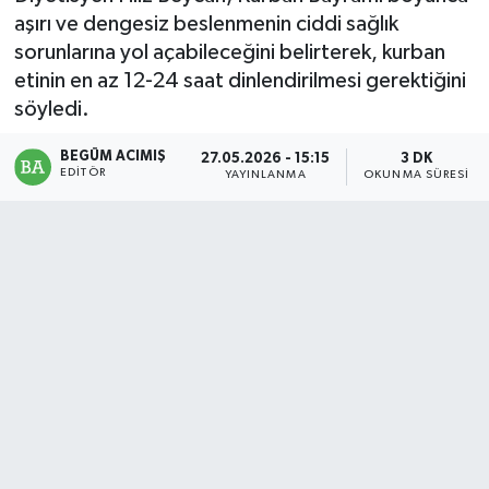
aşırı ve dengesiz beslenmenin ciddi sağlık
Magazin
sorunlarına yol açabileceğini belirterek, kurban
etinin en az 12-24 saat dinlendirilmesi gerektiğini
Mersin
söyledi.
Mersin Tarihi
BEGÜM ACIMIŞ
27.05.2026 - 15:15
3 DK
EDITÖR
YAYINLANMA
OKUNMA SÜRESI
Özel Haber
Politika
Resmi İlan
Sağlık
Spor
Sürmanşet