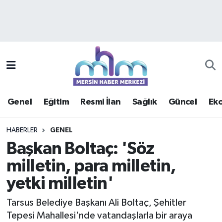
Asayiş
Mersin Hava Durumu
Çevre
Mersin Trafik Yoğunluk Haritası
Eğitim
Süper Lig Puan Durumu ve Fikstür
Genel
Eğitim
Resmi İlan
Sağlık
Güncel
Ek
Ekonomi
Tüm Manşetler
HABERLER
GENEL
Genel
Son Dakika Haberleri
Başkan Boltaç: 'Söz
milletin, para milletin,
Güncel
Haber Arşivi
yetki milletin'
Haberde insan
Tarsus Belediye Başkanı Ali Boltaç, Şehitler
Kültür - Sanat
Tepesi Mahallesi'nde vatandaşlarla bir araya