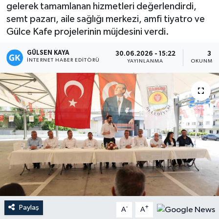
gelerek tamamlanan hizmetleri değerlendirdi,
Magazin
semt pazarı, aile sağlığı merkezi, amfi tiyatro ve
Gülce Kafe projelerinin müjdesini verdi.
Mersin
GÜLSEN KAYA
30.06.2026 - 15:22
3 D
İNTERNET HABER EDITÖRÜ
YAYINLANMA
OKUNMA 
Mersin Tarihi
Özel Haber
Politika
Resmi İlan
Sağlık
Spor
Paylaş
-
+
A
A
Sürmanşet