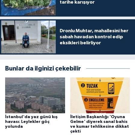
tarihe karışıyor
Dronlu Muhtar, mahallesini her
sabah havadan kontrol edip
eksikleri belirliyor
Bunlar da ilginizi çekebilir
İstanbul'da yaz günü kış
İletişim Başkanlığı 'Oyuna
havası: Leylekler göç
Gelme' diyerek sanal bahis
yolunda
ve kumar tehlikesine dikkat
çekti