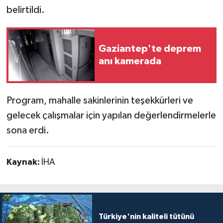
belirtildi.
Gaziantep'te deprem
anı kamerada
Program, mahalle sakinlerinin teşekkürleri ve
gelecek çalışmalar için yapılan değerlendirmelerle
sona erdi.
Kaynak:
İHA
Türkiye'nin kaliteli tütünü