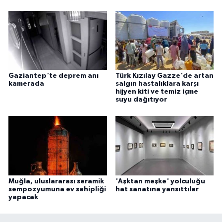
Gaziantep'te deprem anı
Türk Kızılay Gazze'de artan
kamerada
salgın hastalıklara karşı
hijyen kiti ve temiz içme
suyu dağıtıyor
Muğla, uluslararası seramik
'Aşktan meşke' yolculuğu
sempozyumuna ev sahipliği
hat sanatına yansıttılar
yapacak