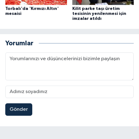
Torbalı'da 'Kırmızı Altın'
Kilit parke taşı üretim
mesaisi
tesisinin yenilenmesi için
imzalar atıldı
Yorumlar
Gönder