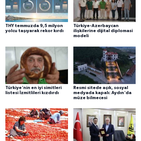
THY temmuzda 9,5 milyon
Türkiye-Azerbaycan
yolcu taşıyarak rekor kırdı
ilişkilerine dijital diplomasi
modeli
Türkiye'nin en iyi simitleri
Resmi sitede açık, sosyal
listesi İzmitlileri kızdırdı
medyada kapalı: Aydın'da
müze bilmecesi