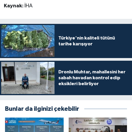
Kaynak:
İHA
Türkiye'nin kaliteli tütünü
tarihe karışıyor
Dronlu Muhtar, mahallesini her
sabah havadan kontrol edip
eksikleri belirliyor
Bunlar da ilginizi çekebilir