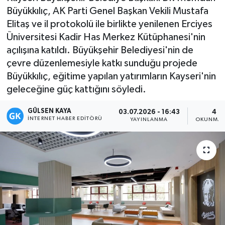
Büyükkılıç, AK Parti Genel Başkan Vekili Mustafa
Magazin
Elitaş ve il protokolü ile birlikte yenilenen Erciyes
Üniversitesi Kadir Has Merkez Kütüphanesi'nin
Mersin
açılışına katıldı. Büyükşehir Belediyesi'nin de
çevre düzenlemesiyle katkı sunduğu projede
Mersin Tarihi
Büyükkılıç, eğitime yapılan yatırımların Kayseri'nin
geleceğine güç kattığını söyledi.
Özel Haber
GÜLSEN KAYA
03.07.2026 - 16:43
4 D
İNTERNET HABER EDITÖRÜ
Politika
YAYINLANMA
OKUNMA 
Resmi İlan
Sağlık
Spor
Sürmanşet