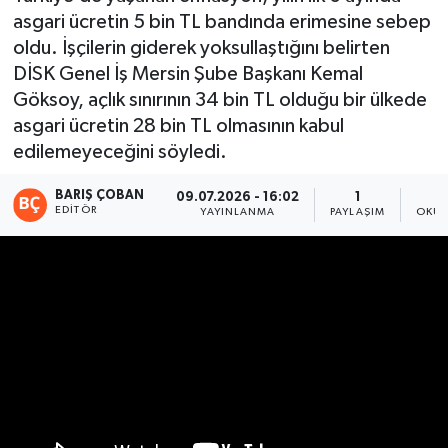
asgari ücretin 5 bin TL bandında erimesine sebep
Magazin
oldu. İşçilerin giderek yoksullaştığını belirten
DİSK Genel İş Mersin Şube Başkanı Kemal
Mersin
Göksoy, açlık sınırının 34 bin TL olduğu bir ülkede
asgari ücretin 28 bin TL olmasının kabul
Mersin Tarihi
edilemeyeceğini söyledi.
Özel Haber
BARIŞ ÇOBAN
09.07.2026 - 16:02
1
EDITÖR
YAYINLANMA
PAYLAŞIM
OKUN
Politika
Resmi İlan
Sağlık
Spor
Sürmanşet