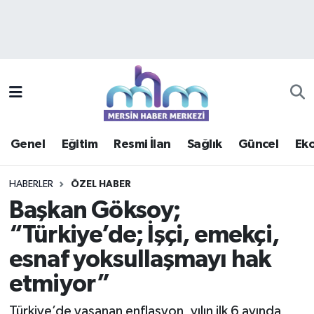
Asayiş
Mersin Hava Durumu
Çevre
Mersin Trafik Yoğunluk Haritası
Eğitim
Süper Lig Puan Durumu ve Fikstür
Genel
Eğitim
Resmi İlan
Sağlık
Güncel
Ek
Ekonomi
Tüm Manşetler
HABERLER
ÖZEL HABER
Genel
Son Dakika Haberleri
Başkan Göksoy;
“Türkiye’de; İşçi, emekçi,
Güncel
Haber Arşivi
esnaf yoksullaşmayı hak
Haberde insan
etmiyor”
Kültür - Sanat
Türkiye’de yaşanan enflasyon, yılın ilk 6 ayında