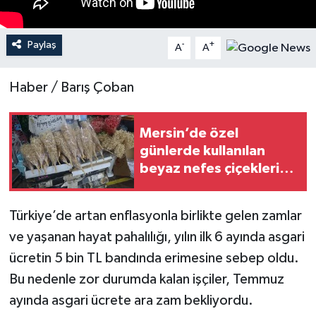
Teknoloji
Paylaş
-
+
A
A
Yaşam
Haber / Barış Çoban
Mersin’de özel
günlerde kullanılan
beyaz nefes çiçeklerine
yoğun ilgi
Türkiye’de artan enflasyonla birlikte gelen zamlar
ve yaşanan hayat pahalılığı, yılın ilk 6 ayında asgari
ücretin 5 bin TL bandında erimesine sebep oldu.
Bu nedenle zor durumda kalan işçiler, Temmuz
ayında asgari ücrete ara zam bekliyordu.