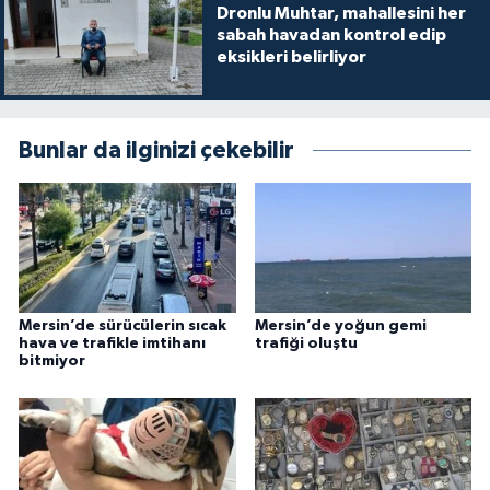
Dronlu Muhtar, mahallesini her
sabah havadan kontrol edip
eksikleri belirliyor
Bunlar da ilginizi çekebilir
Mersin’de sürücülerin sıcak
Mersin’de yoğun gemi
hava ve trafikle imtihanı
trafiği oluştu
bitmiyor