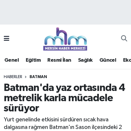
Asayiş
Mersin Hava Durumu
Çevre
Mersin Trafik Yoğunluk Haritası
Eğitim
Süper Lig Puan Durumu ve Fikstür
Genel
Eğitim
Resmi İlan
Sağlık
Güncel
Ek
Ekonomi
Tüm Manşetler
HABERLER
BATMAN
Genel
Son Dakika Haberleri
Batman'da yaz ortasında 4
metrelik karla mücadele
Güncel
Haber Arşivi
sürüyor
Haberde insan
Yurt genelinde etkisini sürdüren sıcak hava
Kültür - Sanat
dalgasına rağmen Batman'ın Sason ilçesindeki 2