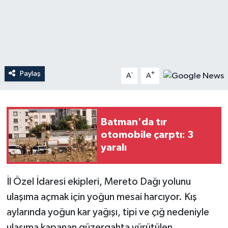
Teknoloji
Yaşam
Paylaş
-
+
A
A
Batman'da tır
otomobile çarptı: 3
yaralı
İl Özel İdaresi ekipleri, Mereto Dağı yolunu
ulaşıma açmak için yoğun mesai harcıyor. Kış
aylarında yoğun kar yağışı, tipi ve çığ nedeniyle
ulaşıma kapanan güzergahta yürütülen