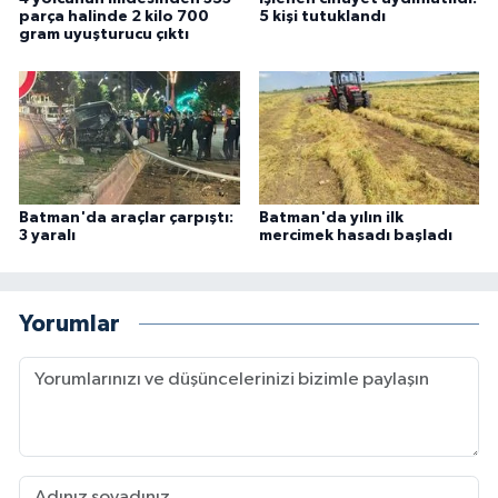
parça halinde 2 kilo 700
5 kişi tutuklandı
gram uyuşturucu çıktı
Batman'da araçlar çarpıştı:
Batman'da yılın ilk
3 yaralı
mercimek hasadı başladı
Yorumlar