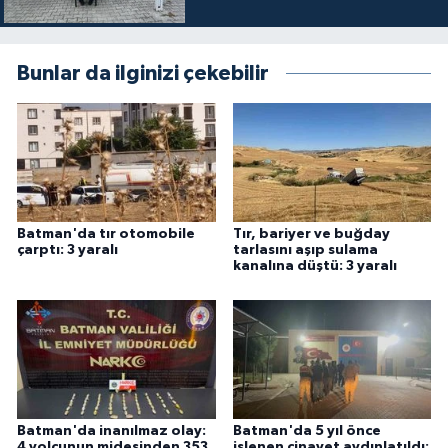
Bunlar da ilginizi çekebilir
Batman'da tır otomobile
Tır, bariyer ve buğday
çarptı: 3 yaralı
tarlasını aşıp sulama
kanalına düştü: 3 yaralı
Batman'da inanılmaz olay:
Batman'da 5 yıl önce
4 yolcunun midesinden 353
işlenen cinayet aydınlatıldı: