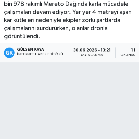
bin 978 rakımlı Mereto Dağında karla mücadele
Magazin
çalışmaları devam ediyor. Yer yer 4 metreyi aşan
kar kütleleri nedeniyle ekipler zorlu şartlarda
Mersin
çalışmalarını sürdürürken, o anlar dronla
görüntülendi.
Mersin Tarihi
GÜLSEN KAYA
30.06.2026 - 13:21
1 D
İNTERNET HABER EDITÖRÜ
YAYINLANMA
OKUNMA S
Özel Haber
Politika
Resmi İlan
Sağlık
Spor
Sürmanşet