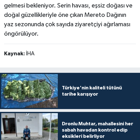
gelmesi bekleniyor. Serin havası, eşsiz doğası ve
doğal güzellikleriyle öne çıkan Mereto Dağının
yaz sezonunda çok sayıda ziyaretçiyi ağırlaması
öngörülüyor.
Kaynak:
İHA
Türkiye'nin kaliteli tütünü
tarihe karışıyor
Dronlu Muhtar, mahallesini her
sabah havadan kontrol edip
eksikleri belirliyor