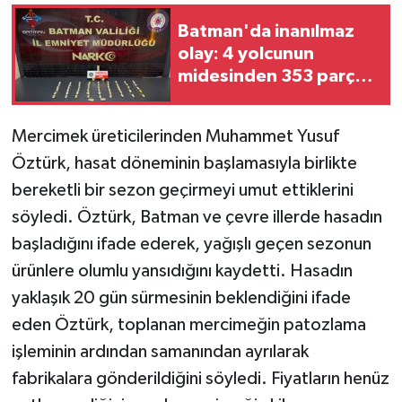
Batman'da inanılmaz
olay: 4 yolcunun
midesinden 353 parça
halinde 2 kilo 700 gram
uyuşturucu çıktı
Mercimek üreticilerinden Muhammet Yusuf
Öztürk, hasat döneminin başlamasıyla birlikte
bereketli bir sezon geçirmeyi umut ettiklerini
söyledi. Öztürk, Batman ve çevre illerde hasadın
başladığını ifade ederek, yağışlı geçen sezonun
ürünlere olumlu yansıdığını kaydetti. Hasadın
yaklaşık 20 gün sürmesinin beklendiğini ifade
eden Öztürk, toplanan mercimeğin patozlama
işleminin ardından samanından ayrılarak
fabrikalara gönderildiğini söyledi. Fiyatların henüz