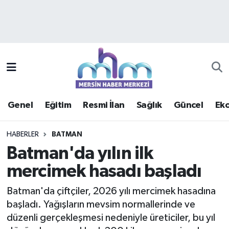
Asayiş
Mersin Hava Durumu
Çevre
Mersin Trafik Yoğunluk Haritası
Eğitim
Süper Lig Puan Durumu ve Fikstür
Genel
Eğitim
Resmi İlan
Sağlık
Güncel
Ek
Ekonomi
Tüm Manşetler
HABERLER
BATMAN
Genel
Son Dakika Haberleri
Batman'da yılın ilk
mercimek hasadı başladı
Güncel
Haber Arşivi
Batman'da çiftçiler, 2026 yılı mercimek hasadına
Haberde insan
başladı. Yağışların mevsim normallerinde ve
düzenli gerçekleşmesi nedeniyle üreticiler, bu yıl
Kültür - Sanat