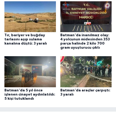
Tır, bariyer ve buğday
Batman'da inanılmaz olay:
tarlasını aşıp sulama
4 yolcunun midesinden 353
kanalına düştü: 3 yaralı
parça halinde 2 kilo 700
gram uyuşturucu çıktı
Batman'da 5 yıl önce
Batman'da araçlar çarpıştı:
işlenen cinayet aydınlatıldı:
3 yaralı
5 kişi tutuklandı