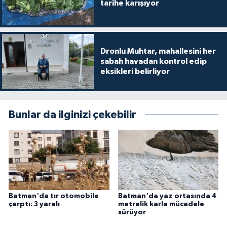
tarihe karışıyor
Dronlu Muhtar, mahallesini her
sabah havadan kontrol edip
eksikleri belirliyor
Bunlar da ilginizi çekebilir
Batman'da tır otomobile
Batman'da yaz ortasında 4
çarptı: 3 yaralı
metrelik karla mücadele
sürüyor