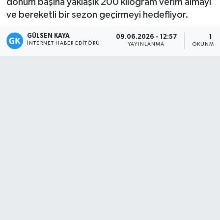
dönüm başına yaklaşık 200 kilogram verim almayı
ve bereketli bir sezon geçirmeyi hedefliyor.
Magazin
GÜLSEN KAYA
09.06.2026 - 12:57
1 D
Mersin
İNTERNET HABER EDITÖRÜ
YAYINLANMA
OKUNMA 
Mersin Tarihi
Özel Haber
Politika
Resmi İlan
Sağlık
Spor
Sürmanşet