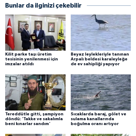
Bunlar da ilginizi çekebilir
Kilit parke taşı üretim
Beyaz leylekleriyle tanınan
tesisinin yenilenmesi için
Arpalı beldesi karaleyleğe
imzalar atıldı
de ev sahipliği yapıyor
Tereddütle gitti, şampiyon
Sıcaklarda baraj, gölet ve
döndü: 'Takke ve sakalımla
sulama kanallarında
beni kınarlar sandım'
boğulma oranı artıyor