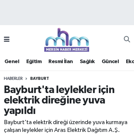
Asayiş
Mersin Hava Durumu
Çevre
Mersin Trafik Yoğunluk Haritası
Eğitim
Süper Lig Puan Durumu ve Fikstür
Genel
Eğitim
Resmi İlan
Sağlık
Güncel
Ek
Ekonomi
Tüm Manşetler
HABERLER
BAYBURT
Genel
Son Dakika Haberleri
Bayburt'ta leylekler için
elektrik direğine yuva
Güncel
Haber Arşivi
yapıldı
Haberde insan
Bayburt'ta elektrik direği üzerinde yuva kurmaya
Kültür - Sanat
çalışan leylekler için Aras Elektrik Dağıtım A.Ş.