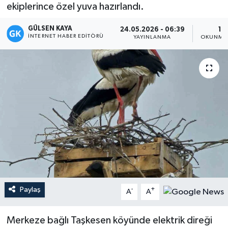
ekiplerince özel yuva hazırlandı.
Magazin
GÜLSEN KAYA
24.05.2026 - 06:39
1 
İNTERNET HABER EDITÖRÜ
YAYINLANMA
OKUNMA 
Mersin
Mersin Tarihi
Özel Haber
Politika
Resmi İlan
Sağlık
Paylaş
-
+
A
A
Spor
Merkeze bağlı Taşkesen köyünde elektrik direği
Sürmanşet