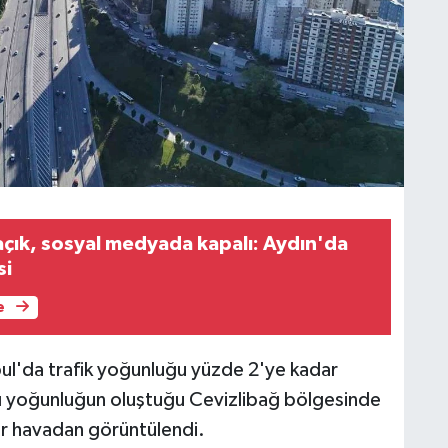
açık, sosyal medyada kapalı: Aydın'da
si
e
ul'da trafik yoğunluğu yüzde 2'ye kadar
ırı yoğunluğun oluştuğu Cevizlibağ bölgesinde
lar havadan görüntülendi.