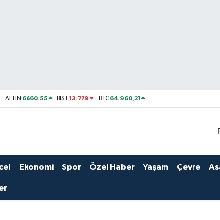
6660.55
13.779
64.960,21
ALTIN
BİST
BTC
cel
Ekonomi
Spor
Özel Haber
Yaşam
Çevre
As
er