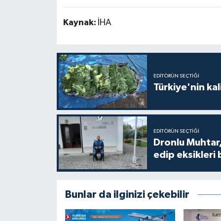
Kaynak:
İHA
EDITÖRÜN SEÇTIĞI
Türkiye'nin kal
EDITÖRÜN SEÇTIĞI
Dronlu Muhtar,
edip eksikleri 
Bunlar da ilginizi çekebilir