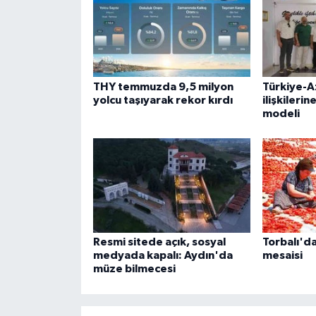
THY temmuzda 9,5 milyon
Türkiye-
yolcu taşıyarak rekor kırdı
ilişkilerin
modeli
Resmi sitede açık, sosyal
Torbalı'da
medyada kapalı: Aydın'da
mesaisi
müze bilmecesi