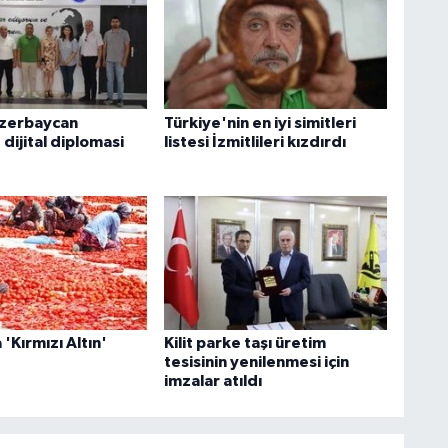
Azerbaycan
Türkiye'nin en iyi simitleri
e dijital diplomasi
listesi İzmitlileri kızdırdı
 'Kırmızı Altın'
Kilit parke taşı üretim
tesisinin yenilenmesi için
imzalar atıldı