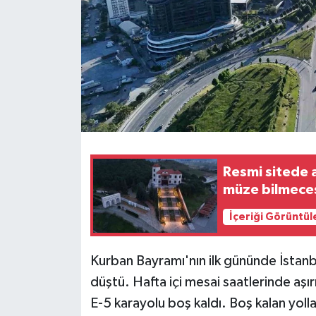
Teknoloji
Yaşam
Resmi sitede 
müze bilmece
İçeriği Görüntül
Kurban Bayramı'nın ilk gününde İstanb
düştü. Hafta içi mesai saatlerinde aş
E-5 karayolu boş kaldı. Boş kalan yol