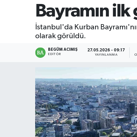
Bayramın ilk 
Magazin
İstanbul'da Kurban Bayramı'nın
Mersin
olarak görüldü.
Mersin Tarihi
BEGÜM ACIMIŞ
27.05.2026 - 09:17
EDITÖR
YAYINLANMA
O
Özel Haber
Politika
Resmi İlan
Sağlık
Spor
Sürmanşet