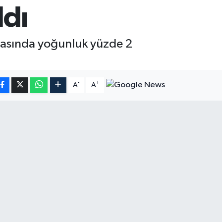
ldı
amasında yoğunluk yüzde 2
-
+
A
A