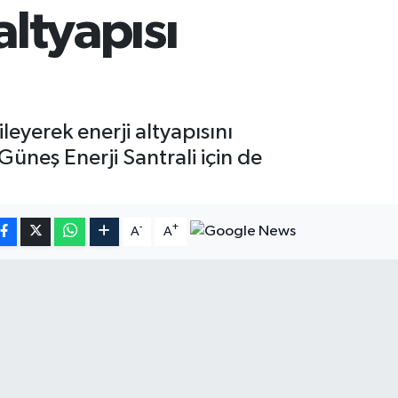
altyapısı
leyerek enerji altyapısını
Güneş Enerji Santrali için de
-
+
A
A