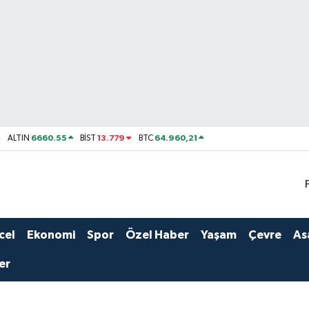
6660.55
13.779
64.960,21
ALTIN
BİST
BTC
cel
Ekonomi
Spor
Özel Haber
Yaşam
Çevre
As
er