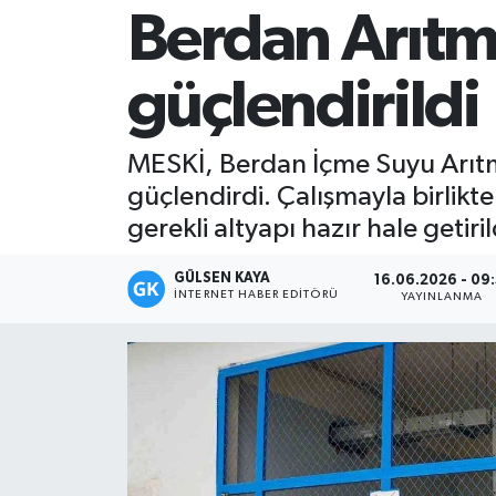
Berdan Arıtma
Magazin
güçlendirildi
Mersin
Mersin Tarihi
MESKİ, Berdan İçme Suyu Arıtma T
güçlendirdi. Çalışmayla birlikt
Özel Haber
gerekli altyapı hazır hale getiril
Politika
GÜLSEN KAYA
16.06.2026 - 09:
İNTERNET HABER EDITÖRÜ
YAYINLANMA
Resmi İlan
Sağlık
Spor
Sürmanşet