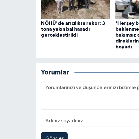
NÖHÜ'de arıcılıkta rekor: 3
'Herşey 
tona yakın bal hasadı
beklenmez
gerçekleştirildi
bakımsız 
direklerin
boyadı
Yorumlar
Gönder