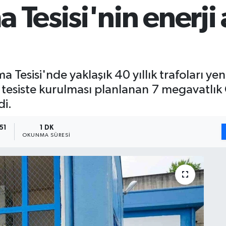
 Tesisi'nin enerji 
esisi'nde yaklaşık 40 yıllık trafoları yeni
e tesiste kurulması planlanan 7 megavatlık 
di.
51
1 DK
OKUNMA SÜRESI