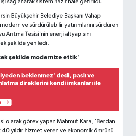
tışı sağlanarak sistem hazır hale getirildi.
Mersin Büyükşehir Belediye Başkanı Vahap
odern ve sürdürülebilir yatırımlarını sürdüren
Arıtma Tesisi'nin enerji altyapısını
ek şekilde yeniledi.
ecek şekilde modernize ettik'
iyeden beklenmez' dedi, paslı ve
latma direklerini kendi imkanları ile
e
isi olarak görev yapan Mahmut Kara, 'Berdan
k 40 yıldır hizmet veren ve ekonomik ömrünü