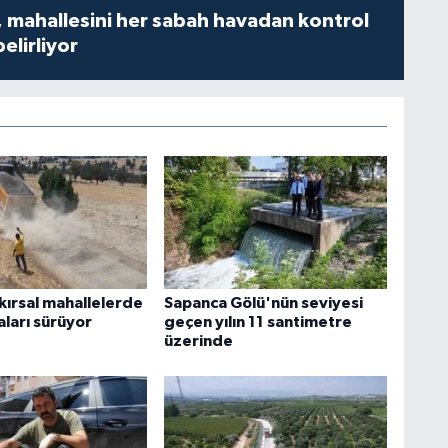
 mahallesini her sabah havadan kontrol
belirliyor
kırsal mahallelerde
Sapanca Gölü'nün seviyesi
aları sürüyor
geçen yılın 11 santimetre
üzerinde