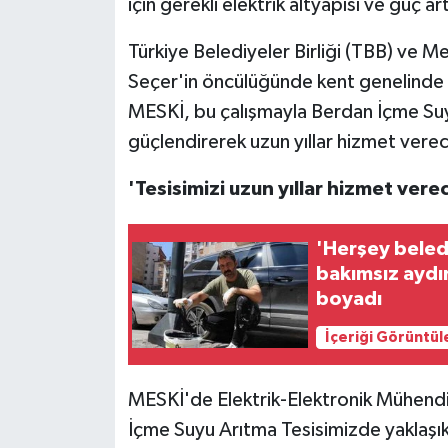
için gerekli elektrik altyapısı ve güç ar
Türkiye Belediyeler Birliği (TBB) ve 
Seçer'in öncülüğünde kent genelinde m
MESKİ, bu çalışmayla Berdan İçme Suyu 
güçlendirerek uzun yıllar hizmet verec
'Tesisimizi uzun yıllar hizmet ver
'Herşey beled
bakımsız aydın
boyadı
İçeriği Görüntül
MESKİ'de Elektrik-Elektronik Mühend
İçme Suyu Arıtma Tesisimizde yaklaşı