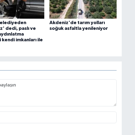
belediyeden
Akdeniz'de tarım yolları
' dedi, paslı ve
soğuk asfaltla yenileniyor
aydınlatma
i kendi imkanları ile