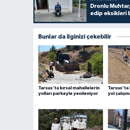
Dronlu Muhtar,
edip eksikleri 
Bunlar da ilginizi çekebilir
Tarsus'ta kırsal mahallelerin
Tarsus'ta 
yolları parkeyle yenileniyor
yol çalışm