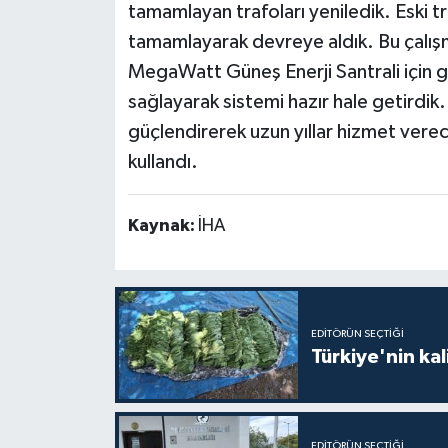
tamamlayan trafoları yeniledik. Eski t
tamamlayarak devreye aldık. Bu çalışm
MegaWatt Güneş Enerji Santrali için ger
sağlayarak sistemi hazır hale getirdik.
güçlendirerek uzun yıllar hizmet verec
kullandı.
Kaynak:
İHA
EDITÖRÜN SEÇTIĞI
Türkiye'nin kal
EDITÖRÜN SEÇTIĞI