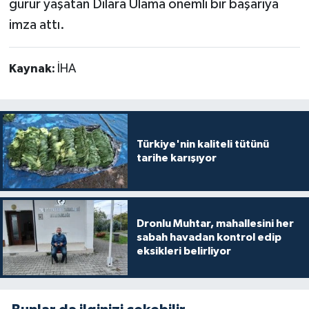
gurur yaşatan Dilara Ulama önemli bir başarıya
imza attı.
Kaynak:
İHA
Türkiye'nin kaliteli tütünü
tarihe karışıyor
Dronlu Muhtar, mahallesini her
sabah havadan kontrol edip
eksikleri belirliyor