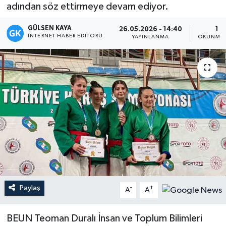
adından söz ettirmeye devam ediyor.
Magazin
GÜLSEN KAYA
26.05.2026 - 14:40
1 D
İNTERNET HABER EDITÖRÜ
YAYINLANMA
OKUNMA 
Mersin
Mersin Tarihi
Özel Haber
Politika
Resmi İlan
Sağlık
Paylaş
-
+
A
A
Spor
BEUN Teoman Duralı İnsan ve Toplum Bilimleri
Sürmanşet