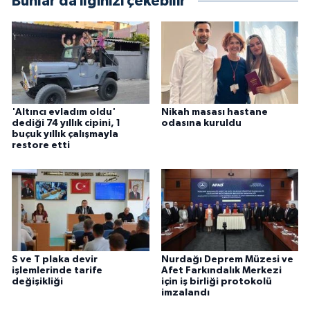
Bunlar da ilginizi çekebilir
'Altıncı evladım oldu'
Nikah masası hastane
dediği 74 yıllık cipini, 1
odasına kuruldu
buçuk yıllık çalışmayla
restore etti
S ve T plaka devir
Nurdağı Deprem Müzesi ve
işlemlerinde tarife
Afet Farkındalık Merkezi
değişikliği
için iş birliği protokolü
imzalandı