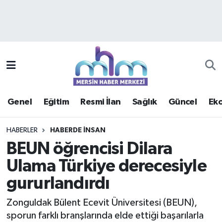
Asayiş
Mersin Hava Durumu
Çevre
Mersin Trafik Yoğunluk Haritası
Eğitim
Süper Lig Puan Durumu ve Fikstür
Genel
Eğitim
Resmi İlan
Sağlık
Güncel
Ek
Ekonomi
Tüm Manşetler
HABERLER
HABERDE INSAN
Genel
Son Dakika Haberleri
BEUN öğrencisi Dilara
Ulama Türkiye derecesiyle
Güncel
Haber Arşivi
gururlandırdı
Haberde insan
Zonguldak Bülent Ecevit Üniversitesi (BEUN),
Kültür - Sanat
sporun farklı branşlarında elde ettiği başarılarla