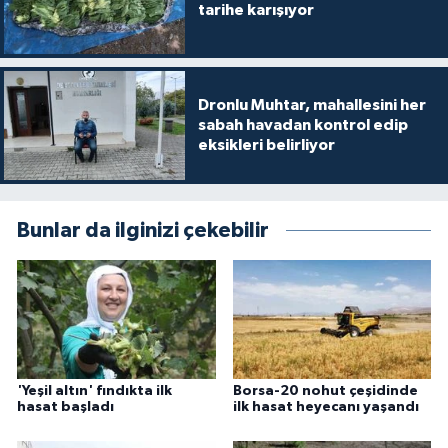
tarihe karışıyor
Dronlu Muhtar, mahallesini her
sabah havadan kontrol edip
eksikleri belirliyor
Bunlar da ilginizi çekebilir
'Yeşil altın' fındıkta ilk
Borsa-20 nohut çeşidinde
hasat başladı
ilk hasat heyecanı yaşandı