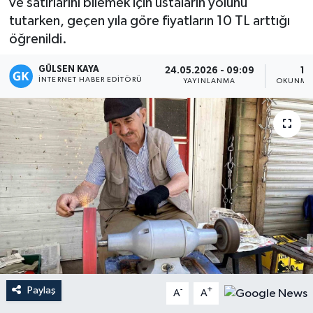
ve satırlarını bilemek için ustaların yolunu
tutarken, geçen yıla göre fiyatların 10 TL arttığı
Magazin
öğrenildi.
Mersin
GÜLSEN KAYA
24.05.2026 - 09:09
1 
İNTERNET HABER EDITÖRÜ
YAYINLANMA
OKUNMA 
Mersin Tarihi
Özel Haber
Politika
Resmi İlan
Sağlık
Spor
Paylaş
-
+
A
A
Sürmanşet