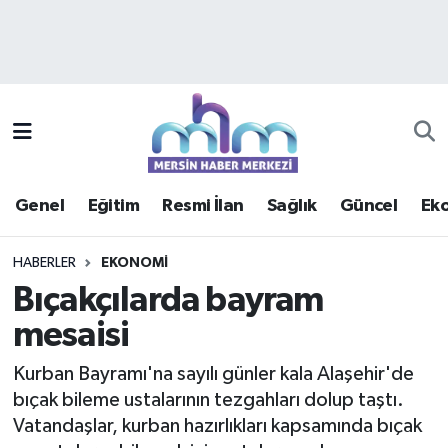
Asayiş
Mersin Hava Durumu
Çevre
Mersin Trafik Yoğunluk Haritası
Eğitim
Süper Lig Puan Durumu ve Fikstür
Genel
Eğitim
Resmi İlan
Sağlık
Güncel
Ek
Ekonomi
Tüm Manşetler
HABERLER
EKONOMI
Genel
Son Dakika Haberleri
Bıçakçılarda bayram
mesaisi
Güncel
Haber Arşivi
Kurban Bayramı'na sayılı günler kala Alaşehir'de
Haberde insan
bıçak bileme ustalarının tezgahları dolup taştı.
Vatandaşlar, kurban hazırlıkları kapsamında bıçak
Kültür - Sanat