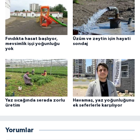
Fındıkta hasat başlıyor,
Üzüm ve zeytin için hayati
mevsimlik işçi yoğunluğu
sondaj
yok
Yaz sıcağında serada zorlu
Havamaş, yaz yoğunluğunu
üretim
ek seferlerle karşılıyor
Yorumlar