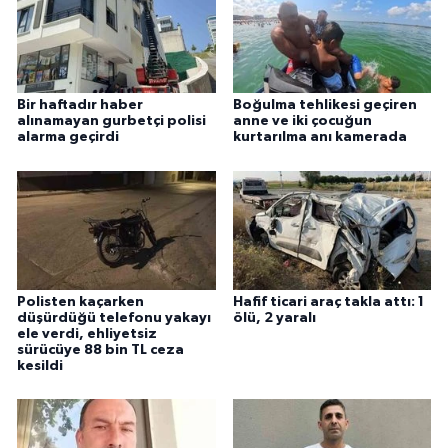
Bir haftadır haber
Boğulma tehlikesi geçiren
alınamayan gurbetçi polisi
anne ve iki çocuğun
alarma geçirdi
kurtarılma anı kamerada
Polisten kaçarken
Hafif ticari araç takla attı: 1
düşürdüğü telefonu yakayı
ölü, 2 yaralı
ele verdi, ehliyetsiz
sürücüye 88 bin TL ceza
kesildi