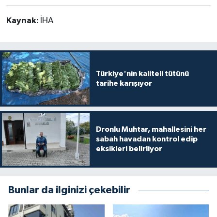
Kaynak:
İHA
Türkiye'nin kaliteli tütünü
tarihe karışıyor
Dronlu Muhtar, mahallesini her
sabah havadan kontrol edip
eksikleri belirliyor
Bunlar da ilginizi çekebilir