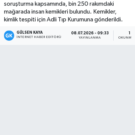
soruşturma kapsamında, bin 250 rakımdaki
Magazin
mağarada insan kemikleri bulundu. Kemikler,
kimlik tespiti için Adli Tıp Kurumuna gönderildi.
Mersin
GÜLSEN KAYA
08.07.2026 - 09:33
1 D
İNTERNET HABER EDITÖRÜ
YAYINLANMA
OKUNMA 
Mersin Tarihi
Özel Haber
Politika
Resmi İlan
Sağlık
Spor
Sürmanşet