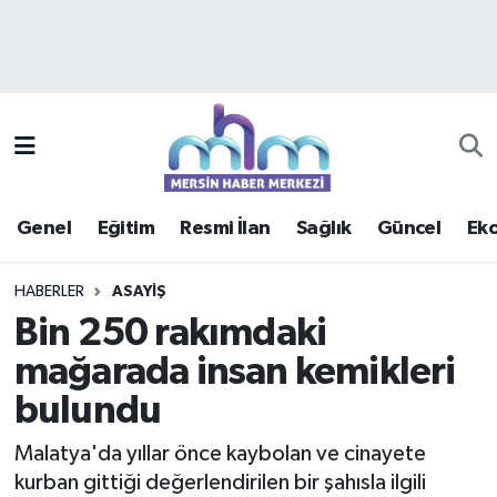
Asayiş
Mersin Hava Durumu
Çevre
Mersin Trafik Yoğunluk Haritası
Eğitim
Süper Lig Puan Durumu ve Fikstür
Genel
Eğitim
Resmi İlan
Sağlık
Güncel
Ek
Ekonomi
Tüm Manşetler
HABERLER
ASAYIŞ
Genel
Son Dakika Haberleri
Bin 250 rakımdaki
mağarada insan kemikleri
Güncel
Haber Arşivi
bulundu
Haberde insan
Malatya'da yıllar önce kaybolan ve cinayete
Kültür - Sanat
kurban gittiği değerlendirilen bir şahısla ilgili