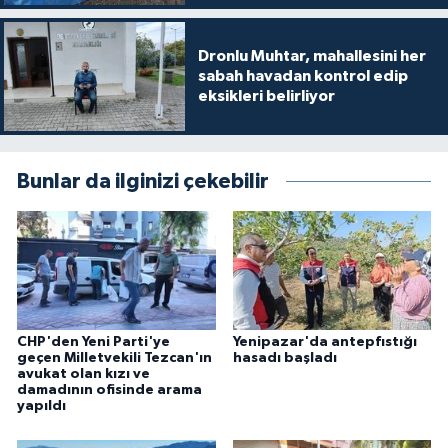
Dronlu Muhtar, mahallesini her
sabah havadan kontrol edip
eksikleri belirliyor
Bunlar da ilginizi çekebilir
CHP'den Yeni Parti'ye
Yenipazar'da antepfıstığı
geçen Milletvekili Tezcan'ın
hasadı başladı
avukat olan kızı ve
damadının ofisinde arama
yapıldı