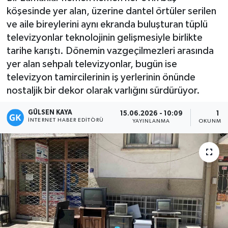
köşesinde yer alan, üzerine dantel örtüler serilen
Magazin
ve aile bireylerini aynı ekranda buluşturan tüplü
televizyonlar teknolojinin gelişmesiyle birlikte
Mersin
tarihe karıştı. Dönemin vazgeçilmezleri arasında
yer alan sehpalı televizyonlar, bugün ise
Mersin Tarihi
televizyon tamircilerinin iş yerlerinin önünde
nostaljik bir dekor olarak varlığını sürdürüyor.
Özel Haber
GÜLSEN KAYA
15.06.2026 - 10:09
1 D
İNTERNET HABER EDITÖRÜ
Politika
YAYINLANMA
OKUNMA 
Resmi İlan
Sağlık
Spor
Sürmanşet