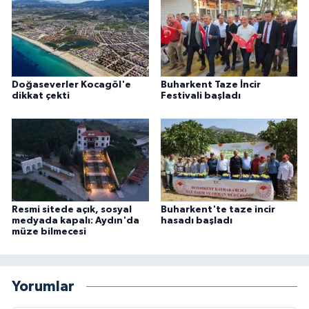
Doğaseverler Kocagöl'e
Buharkent Taze İncir
dikkat çekti
Festivali başladı
Resmi sitede açık, sosyal
Buharkent'te taze incir
medyada kapalı: Aydın'da
hasadı başladı
müze bilmecesi
Yorumlar