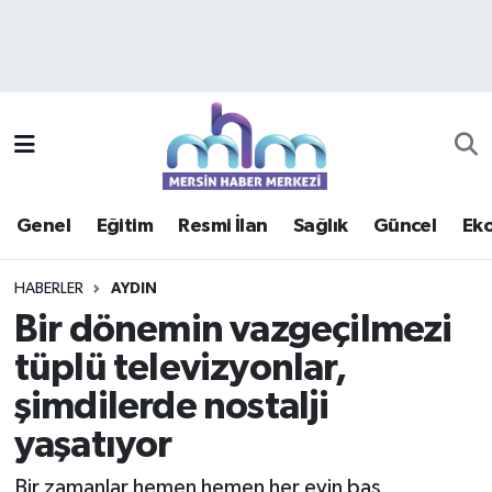
Asayiş
Mersin Hava Durumu
Çevre
Mersin Trafik Yoğunluk Haritası
Eğitim
Süper Lig Puan Durumu ve Fikstür
Genel
Eğitim
Resmi İlan
Sağlık
Güncel
Ek
Ekonomi
Tüm Manşetler
HABERLER
AYDIN
Genel
Son Dakika Haberleri
Bir dönemin vazgeçilmezi
tüplü televizyonlar,
Güncel
Haber Arşivi
şimdilerde nostalji
Haberde insan
yaşatıyor
Kültür - Sanat
Bir zamanlar hemen hemen her evin baş