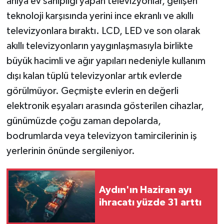
anıya ev sahipliği yapan televizyonlar, gelişen
teknoloji karşısında yerini ince ekranlı ve akıllı
televizyonlara bıraktı. LCD, LED ve son olarak
akıllı televizyonların yaygınlaşmasıyla birlikte
büyük hacimli ve ağır yapıları nedeniyle kullanım
dışı kalan tüplü televizyonlar artık evlerde
görülmüyor. Geçmişte evlerin en değerli
elektronik eşyaları arasında gösterilen cihazlar,
günümüzde çoğu zaman depolarda,
bodrumlarda veya televizyon tamircilerinin iş
yerlerinin önünde sergileniyor.
Aydın'ın Haziran ayı
ihracatı yüzde 31 arttı