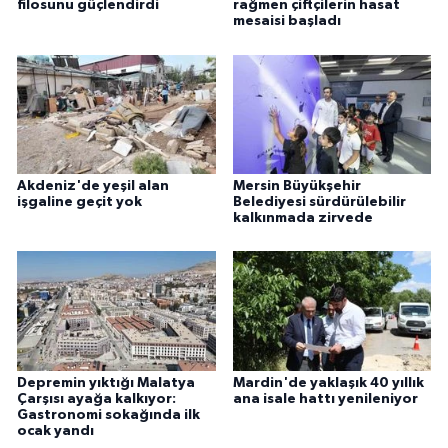
filosunu güçlendirdi
rağmen çiftçilerin hasat
mesaisi başladı
Akdeniz'de yeşil alan
Mersin Büyükşehir
işgaline geçit yok
Belediyesi sürdürülebilir
kalkınmada zirvede
Depremin yıktığı Malatya
Mardin'de yaklaşık 40 yıllık
Çarşısı ayağa kalkıyor:
ana isale hattı yenileniyor
Gastronomi sokağında ilk
ocak yandı