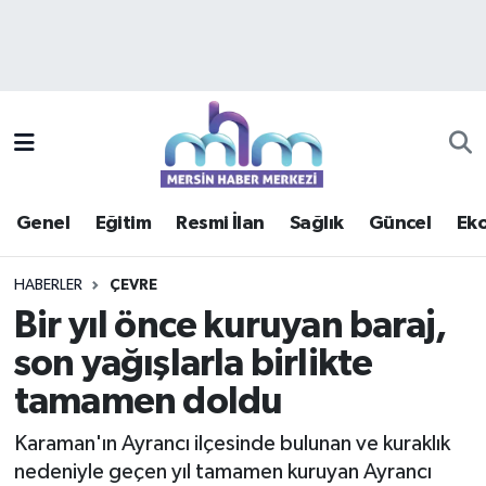
Asayiş
Mersin Hava Durumu
Çevre
Mersin Trafik Yoğunluk Haritası
Eğitim
Süper Lig Puan Durumu ve Fikstür
Genel
Eğitim
Resmi İlan
Sağlık
Güncel
Ek
Ekonomi
Tüm Manşetler
HABERLER
ÇEVRE
Genel
Son Dakika Haberleri
Bir yıl önce kuruyan baraj,
son yağışlarla birlikte
Güncel
Haber Arşivi
tamamen doldu
Haberde insan
Karaman'ın Ayrancı ilçesinde bulunan ve kuraklık
Kültür - Sanat
nedeniyle geçen yıl tamamen kuruyan Ayrancı