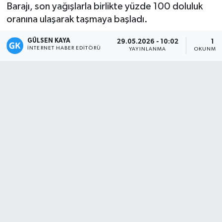
Barajı, son yağışlarla birlikte yüzde 100 doluluk
Magazin
oranına ulaşarak taşmaya başladı.
GÜLSEN KAYA
Mersin
29.05.2026 - 10:02
1 D
İNTERNET HABER EDITÖRÜ
YAYINLANMA
OKUNMA 
Mersin Tarihi
Özel Haber
Politika
Resmi İlan
Sağlık
Spor
Sürmanşet