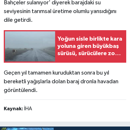
Bahçeler sulanıyor' diyerek barajdaki su
seviyesinin tarımsal üretime olumlu yansıdığını
dile getirdi.
Yoğun sisle birlikte kara
yoluna giren büyükbaş
sürüsü, sürücülere zor
anlar yaşattı
Geçen yıl tamamen kuruduktan sonra bu yıl
bereketli yağışlarla dolan baraj dronla havadan
görüntülendi.
Kaynak:
İHA