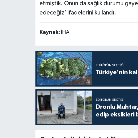
etmiştik. Onun da sağlık durumu gayet
edeceğiz' ifadelerini kullandı.
Kaynak:
İHA
EDITÖRÜN SEÇTIĞI
Türkiye'nin kal
EDITÖRÜN SEÇTIĞI
Dronlu Muhtar,
edip eksikleri 