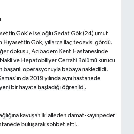
u
asettin Gök'e ise oğlu Sedat Gök (24) umut
n Hıyasettin Gök, yıllarca ilaç tedavisi gördü.
ciğer dokusu, Acıbadem Kent Hastanesinde
r Nakli ve Hepatobiliyer Cerrahi Bölümü kurucu
in başarılı operasyonuyla babaya nakledildi.
Kamas'ın da 2019 yılında aynı hastanede
eni bir hayata başladığı öğrenildi.
 sağlığına kavuşan iki aileden damat-kayınpeder
hastanede buluşarak sohbet etti.