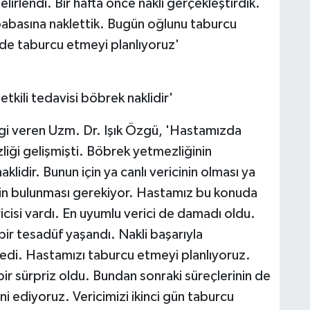
rlendi. Bir hafta önce nakli gerçekleştirdik.
abasına naklettik. Bugün oğlunu taburcu
nde taburcu etmeyi planlıyoruz'
kili tedavisi böbrek naklidir'
ilgi veren Uzm. Dr. Işık Özgü, 'Hastamızda
liği gelişmişti. Böbrek yetmezliğinin
lidir. Bunun için ya canlı vericinin olması ya
in bulunması gerekiyor. Hastamız bu konuda
ericisi vardı. En uyumlu verici de damadı oldu.
bir tesadüf yaşandı. Nakli başarıyla
ledi. Hastamızı taburcu etmeyi planlıyoruz.
r sürpriz oldu. Bundan sonraki süreçlerinin de
i ediyoruz. Vericimizi ikinci gün taburcu