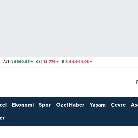
6660.55
13.779
64.944,08
ALTIN
BİST
BTC
cel
Ekonomi
Spor
Özel Haber
Yaşam
Çevre
As
er