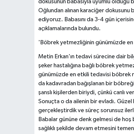
dokusunun babasıyla uyumlu olduğu beli
Oğlundan alınan karaciğer dokusunu b
ediyoruz. Babasını da 3-4 gün içerisi
açıklamalarında bulundu.
'Böbrek yetmezliğinin günümüzde en et
Metin Erkan'ın tedavi sürecine dair b
şeker hastalığına bağlı böbrek yetmez
günümüzde en etkili tedavisi böbrek nak
da kadavradan bağışlanan bir böbreğ
şanslı kişilerden biriydi, çünkü canlı v
Sonuçta o da ailenin bir evladı. Güzel 
gerçekleştirdik ve süreç sorunsuz iler
Babalar gününe denk gelmesi de hoş bi
sağlıklı şekilde devam etmesini temenn