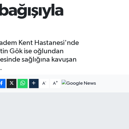
bağışıyla
ıbadem Kent Hastanesi'nde
tin Gök ise oğlundan
esinde sağlığına kavuşan
.
-
+
A
A