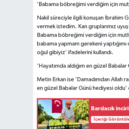
'Babama böbreğimi verdiğim için mu
Nakil süreciyle ilgili konuşan İbrahim
vermek istedim. Kan gruplarımız uyuştu
Babama böbreğimi verdiğim için mutlu
babama yapmam gerekeni yaptığımı d
oğul gibiyiz' ifadelerini kullandı.
'Hayatımda aldığım en güzel Babalar 
Metin Erkan ise 'Damadımdan Allah raz
en güzel Babalar Günü hediyesi oldu' 
Bardacık incir
İçeriği Görüntül