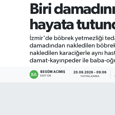
Biri damadını
Magazin
hayata tutun
Mersin
Mersin Tarihi
İzmir'de böbrek yetmezliği ted
damadından nakledilen böbrekl
Özel Haber
nakledilen karaciğerle aynı h
damat-kayınpeder ile baba-oğul
Politika
BEGÜM ACIMIŞ
20.06.2026 - 09:06
Resmi İlan
EDITÖR
YAYINLANMA
Sağlık
Spor
Sürmanşet