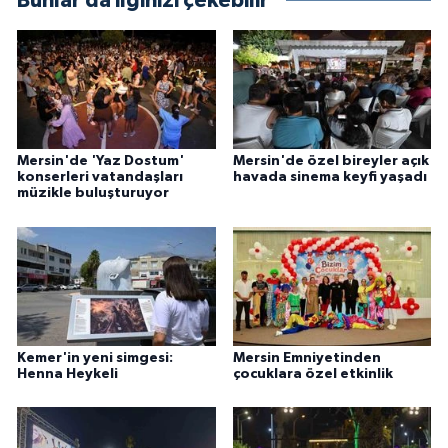
Bunlar da ilginizi çekebilir
Mersin'de 'Yaz Dostum'
Mersin'de özel bireyler açık
konserleri vatandaşları
havada sinema keyfi yaşadı
müzikle buluşturuyor
Kemer'in yeni simgesi:
Mersin Emniyetinden
Henna Heykeli
çocuklara özel etkinlik