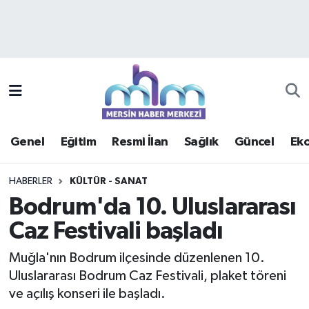
Asayiş
Mersin Hava Durumu
Çevre
Mersin Trafik Yoğunluk Haritası
Eğitim
Süper Lig Puan Durumu ve Fikstür
Genel
Eğitim
Resmi İlan
Sağlık
Güncel
Ek
Ekonomi
Tüm Manşetler
HABERLER
KÜLTÜR - SANAT
Genel
Son Dakika Haberleri
Bodrum'da 10. Uluslararası
Caz Festivali başladı
Güncel
Haber Arşivi
Muğla'nın Bodrum ilçesinde düzenlenen 10.
Haberde insan
Uluslararası Bodrum Caz Festivali, plaket töreni
ve açılış konseri ile başladı.
Kültür - Sanat