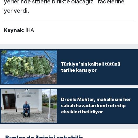
yerlerinde sizlerle birlikte olacağız' ifadelerine
yer verdi.
Kaynak:
İHA
Türkiye'nin kaliteli tütünü
tarihe karışıyor
Dronlu Muhtar, mahallesini her
sabah havadan kontrol edip
eksikleri belirliyor