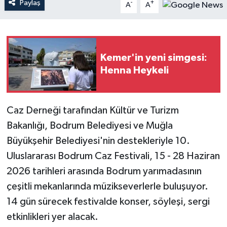
Paylaş
-
+
A
A
Teknoloji
Yaşam
Kemer'in yeni simgesi:
Henna Heykeli
Caz Derneği tarafından Kültür ve Turizm
Bakanlığı, Bodrum Belediyesi ve Muğla
Büyükşehir Belediyesi'nin destekleriyle 10.
Uluslararası Bodrum Caz Festivali, 15 - 28 Haziran
2026 tarihleri arasında Bodrum yarımadasının
çeşitli mekanlarında müzikseverlerle buluşuyor.
14 gün sürecek festivalde konser, söyleşi, sergi
etkinlikleri yer alacak.