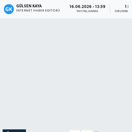
GÜLSEN KAYA
16.06.2026 - 13:59
1 D
Magazin
İNTERNET HABER EDITÖRÜ
YAYINLANMA
OKUNMA 
Mersin
Mersin Tarihi
Özel Haber
Politika
Resmi İlan
Sağlık
Spor
Sürmanşet