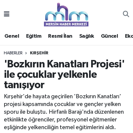
Asayiş
Mersin Hava Durumu
Genel
Eğitim
Resmi İlan
Sağlık
Güncel
Ek
Çevre
Mersin Trafik Yoğunluk Haritası
Eğitim
Süper Lig Puan Durumu ve Fikstür
HABERLER
KIRŞEHIR
'Bozkırın Kanatları Projesi'
Ekonomi
Tüm Manşetler
ile çocuklar yelkenle
tanışıyor
Genel
Son Dakika Haberleri
Kırşehir'de hayata geçirilen 'Bozkırın Kanatları'
Güncel
Haber Arşivi
projesi kapsamında çocuklar ve gençler yelken
sporu ile buluştu. Hirfanlı Barajı'nda düzenlenen
Haberde insan
etkinlikte öğrenciler, profesyonel eğitmenler
eşliğinde yelkenciliğin temel eğitimlerini aldı.
Kültür - Sanat