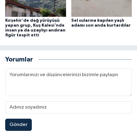
Kırşehir'de dağ yürüyüşü
Sel sularına kapılan yaşlı
yapan grup, Kuş Kalesi'nde
adamı son anda kurtardılar
insan ya da uzaylıyı andıran
figür tespit etti
Yorumlar
Gönder