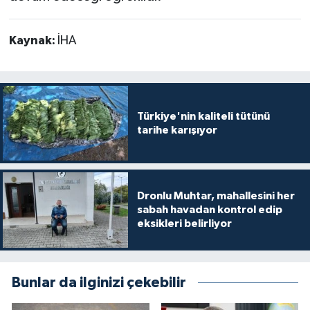
Kaynak:
İHA
Türkiye'nin kaliteli tütünü
tarihe karışıyor
Dronlu Muhtar, mahallesini her
sabah havadan kontrol edip
eksikleri belirliyor
Bunlar da ilginizi çekebilir