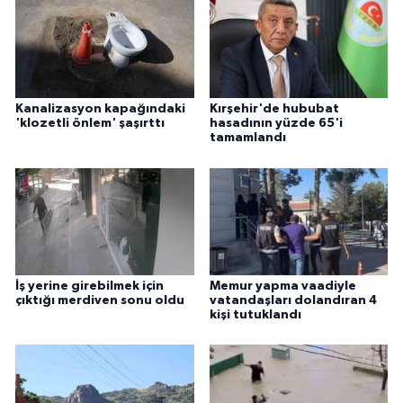
Kanalizasyon kapağındaki
Kırşehir'de hububat
'klozetli önlem' şaşırttı
hasadının yüzde 65'i
tamamlandı
İş yerine girebilmek için
Memur yapma vaadiyle
çıktığı merdiven sonu oldu
vatandaşları dolandıran 4
kişi tutuklandı