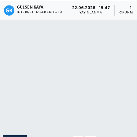
GÜLSEN KAYA
22.06.2026 - 15:47
1 D
Magazin
İNTERNET HABER EDITÖRÜ
YAYINLANMA
OKUNMA 
Mersin
Mersin Tarihi
Özel Haber
Politika
Resmi İlan
Sağlık
Spor
Sürmanşet