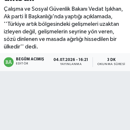
Çalışma ve Sosyal Güvenlik Bakanı Vedat Işıkhan,
Magazin
Ak parti İl Başkanlığı'nda yaptığı açıklamada,
''Türkiye artık bölgesindeki gelişmeleri uzaktan
Mersin
izleyen değil, gelişmelerin seyrine yön veren,
sözü dinlenen ve masada ağırlığı hissedilen bir
Mersin Tarihi
ülkedir'' dedi.
Özel Haber
BEGÜM ACIMIŞ
04.07.2026 - 16:21
3 DK
EDITÖR
YAYINLANMA
OKUNMA SÜRESI
Politika
Resmi İlan
Sağlık
Spor
Sürmanşet