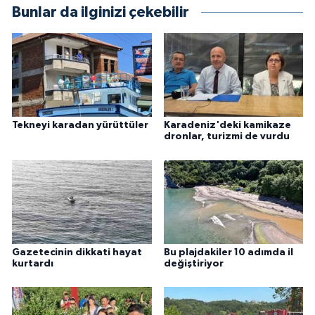
Bunlar da ilginizi çekebilir
Tekneyi karadan yürüttüler
Karadeniz'deki kamikaze
dronlar, turizmi de vurdu
Gazetecinin dikkati hayat
Bu plajdakiler 10 adımda il
kurtardı
değiştiriyor