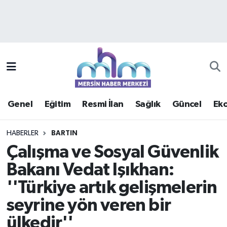
Asayiş
Mersin Hava Durumu
Çevre
Mersin Trafik Yoğunluk Haritası
Eğitim
Süper Lig Puan Durumu ve Fikstür
Genel
Eğitim
Resmi İlan
Sağlık
Güncel
Ek
Ekonomi
Tüm Manşetler
HABERLER
BARTIN
Genel
Son Dakika Haberleri
Çalışma ve Sosyal Güvenlik
Bakanı Vedat Işıkhan:
Güncel
Haber Arşivi
''Türkiye artık gelişmelerin
Haberde insan
seyrine yön veren bir
ülkedir''
Kültür - Sanat